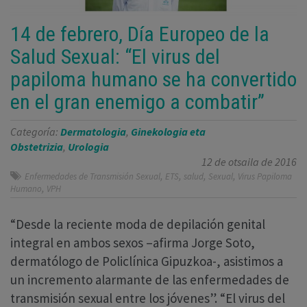
14 de febrero, Día Europeo de la
Salud Sexual: “El virus del
papiloma humano se ha convertido
en el gran enemigo a combatir”
Categoría:
Dermatologia
,
Ginekologia eta
Obstetrizia
,
Urologia
12 de otsaila de 2016
,
,
,
,
Enfermedades de Transmisión Sexual
ETS
salud
Sexual
Virus Papiloma
,
Humano
VPH
“Desde la reciente moda de depilación genital
integral en ambos sexos –afirma Jorge Soto,
dermatólogo de Policlínica Gipuzkoa-, asistimos a
un incremento alarmante de las enfermedades de
transmisión sexual entre los jóvenes”. “El virus del