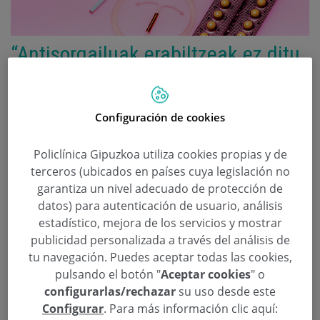
“Antisorgailuak erabiltzeak ez ditu
Sexu-Transmiziozko Gaixotasunak
prebenitzen, funtsezkoa da hesi-
Configuración de cookies
metodoak erabiltzea”
Policlínica Gipuzkoa utiliza cookies propias y de
Categoría:
Ginekologia eta Obstetrizia
,
Sin
terceros (ubicados en países cuya legislación no
categoría
19 de iraila de 2024
garantiza un nivel adecuado de protección de
ETS
datos) para autenticación de usuario, análisis
estadístico, mejora de los servicios y mostrar
STGak birusek, bakterioek, onddoek eta
publicidad personalizada a través del análisis de
tu navegación. Puedes aceptar todas las cookies,
parasietoek eragin ditzakete. Horien artean HPV
pulsando el botón "
Aceptar cookies
" o
da ohikoenetako bat, biztanleriaren %80rainoko
configurarlas/rechazar
su uso desde este
kontaktu-prebalentziarekin.
Configurar
. Para más información clic aquí: