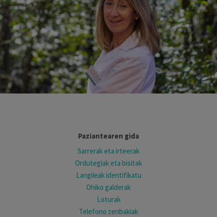
Paziantearen gida
Sarrerak eta irteerak
Ordutegiak eta bisitak
Langileak identifikatu
Ohiko galderak
Loturak
Telefono zenbakiak