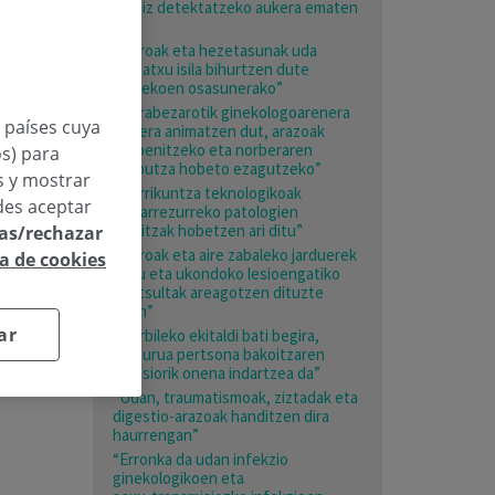
garaiz detektatzeko aukera ematen
du”
“Beroak eta hezetasunak uda
mehatxu isila bihurtzen dute
adinekoen osasunerako”
“Nerabezarotik ginekologoarenera
n países cuya
joatera animatzen dut, arazoak
prebenitzeko eta norberaren
os) para
gorputza hobeto ezagutzeko”
os y mostrar
“Berrikuntza teknologikoak
des aceptar
bizkarrezurreko patologien
emaitzak hobetzen ari ditu”
las/rechazar
“Beroak eta aire zabaleko jarduerek
ca de cookies
esku eta ukondoko lesioengatiko
kontsultak areagotzen dituzte
udan”
ar
“Hurbileko ekitaldi bati begira,
helburua pertsona bakoitzaren
bertsiorik onena indartzea da”
“Udan, traumatismoak, ziztadak eta
digestio-arazoak handitzen dira
haurrengan”
“Erronka da udan infekzio
ginekologikoen eta