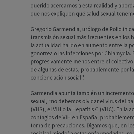
querido acercarnos a esta realidad y abord
que nos expliquen qué salud sexual tenemo
Gregorio Garmendia, urólogo de Policlínic
transmisión sexual más frecuentes en los h
la actualidad ha ido en aumento entre la pob
gonorrea o las infecciones por Chlamydia
progresivamente menos entre el colectiv
de algunas de estas, probablemente por la
concienciación social”.
Garmendia apunta también un incremento d
sexual, “no debemos olvidar el virus del 
(VHS), el VIH o la Hepatitis C (VHC). En la 
contagios de VIH en España, probablemente 
toma de precauciones. Digamos que, en los 
social ‘el miedo’ a estas enfermedades, so