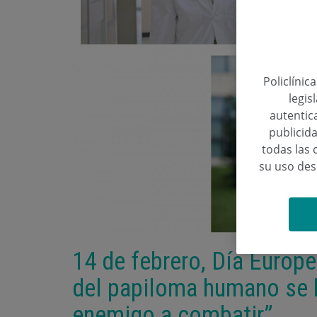
Policlínic
legis
autentica
publicida
todas las 
su uso de
14 de febrero, Día Europeo
del papiloma humano se h
enemigo a combatir”