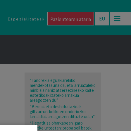
EU
Pazientearen ataria
Espezialitateak
“Tanorexia eguzkiarekiko
mendekotasuna da, eta larruazaleko
minbizia nahiz atzeraezinezko kalte
estetikoak izateko arriskua
areagotzen du”
“Beroak eta deshidratazioak
giltzurrun-kolikoen ondoriozko
larrialdiak areagotzen dituzte udan”
“Hepatitisa oharkabean igaro
daiteke urteetan: proba soil batek