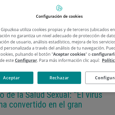
Configuración de cookies
a Gipuzkoa utiliza cookies propias y de terceros (ubicados e
lación no garantiza un nivel adecuado de protección de dat
ción de usuario, análisis estadístico, mejora de los servici
d personalizada a través del análisis de tu navegación. Pue
cookies, pulsando el botón "
Aceptar cookies
" o
configurar
sde este
Configurar
. Para más información clic aquí:
Políti
Aceptar
Rechazar
Configur
 de la Salud Sexual: “El virus
a convertido en el gran