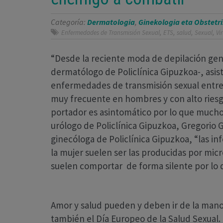
Categoría:
Dermatologia
,
Ginekologia eta Obstetri
,
,
,
,
Enfermedades de Transmisión Sexual
ETS
salud
Sexual
Vi
“Desde la reciente moda de depilación geni
dermatólogo de Policlínica Gipuzkoa-, asi
enfermedades de transmisión sexual entre 
muy frecuente en hombres y con alto ries
portador es asintomático por lo que muchos
urólogo de Policlínica Gipuzkoa, Gregorio
ginecóloga de Policlínica Gipuzkoa, “las i
la mujer suelen ser las producidas por mic
suelen comportar de forma silente por lo 
Amor y salud pueden y deben ir de la mano.
también el Día Europeo de la Salud Sexual.