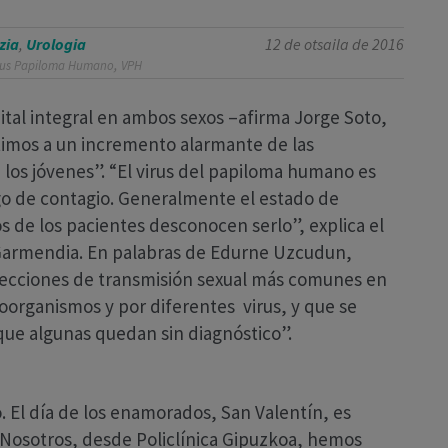
zia
,
Urologia
12 de otsaila de 2016
,
rus Papiloma Humano
VPH
tal integral en ambos sexos –afirma Jorge Soto,
stimos a un incremento alarmante de las
los jóvenes”. “El virus del papiloma humano es
go de contagio. Generalmente el estado de
 de los pacientes desconocen serlo”, explica el
 Garmendia. En palabras de Edurne Uzcudun,
nfecciones de transmisión sexual más comunes en
roorganismos y por diferentes virus, y que se
que algunas quedan sin diagnóstico”.
 El día de los enamorados, San Valentín, es
 Nosotros, desde Policlínica Gipuzkoa, hemos