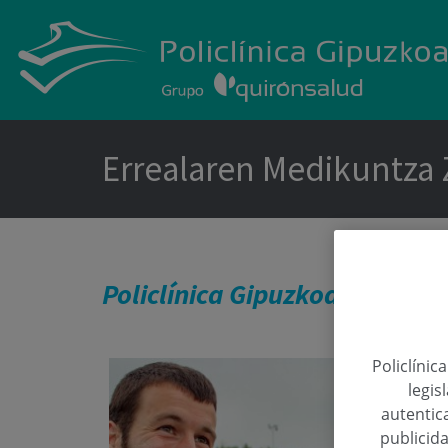
Errealaren Medikuntza
Policlínica Gipuzkoa eta Rea
Policlínic
legis
autentica
publicida