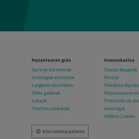
Paziantearen gida
Komunikazioa
Sarrerak eta irteerak
Osasun ikasgelak
Ordutegiak eta bisitak
Revista
Langileak identifikatu
Policlínica Gipuz
Ohiko galderak
Korporazioaren ma
Loturak
Protección de da
Telefono zenbakiak
Aviso legal
Política Cookies
International patients