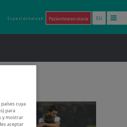
EU
Pazientearen ataria
Espezialitateak
roa.
n países cuya
os) para
os y mostrar
des aceptar