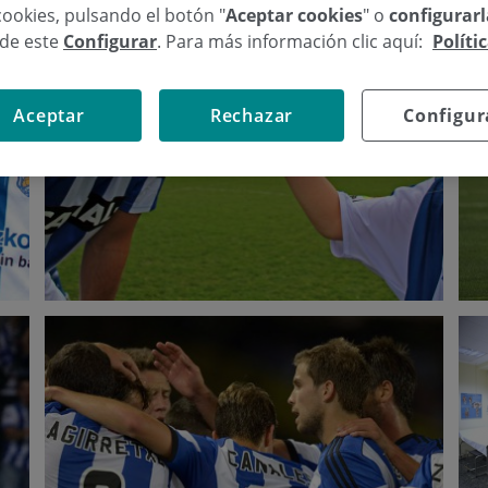
cookies, pulsando el botón "
Aceptar cookies
" o
configurar
sde este
Configurar
. Para más información clic aquí:
Políti
Aceptar
Rechazar
Configur