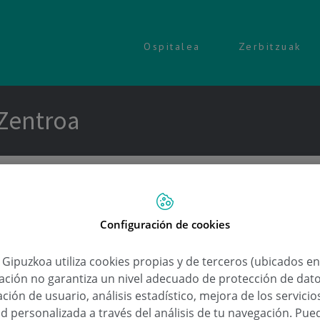
Ospitalea
Zerbitzuak
 Zentroa
l Sociedad
. Errealaren Medikuntza Zent
Configuración de cookies
a Gipuzkoa utiliza cookies propias y de terceros (ubicados e
lación no garantiza un nivel adecuado de protección de dat
ción de usuario, análisis estadístico, mejora de los servici
d personalizada a través del análisis de tu navegación. Pue