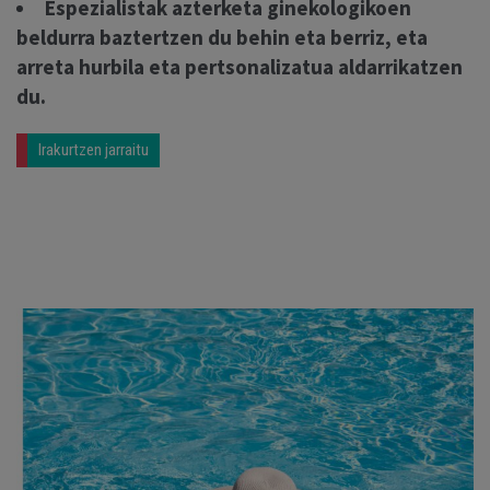
Espezialistak azterketa ginekologikoen
beldurra baztertzen du behin eta berriz, eta
arreta hurbila eta pertsonalizatua aldarrikatzen
du.
Irakurtzen jarraitu