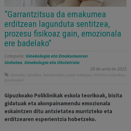
“Garrantzitsua da emakumea
erditzean lagunduta sentitzea,
prozesu fisikoaz gain, emozionala
ere badelako”
Categoría:
Ginekologia eta Emakumearen
Unitatea
,
Ginekologia eta Obstetrizia
28 de urria de 2025
,
,
,
,
,
Donostia
Gipuzkoa
haurdunaldia
paula rodriguez
Policlínica Gipuzkoa
Quirónsalud
Gipuzkoako Poliklinikak eskola teorikoak, bisita
gidatuak eta akonpainamendu emozionala
eskaintzen ditu antsietatea murrizteko eta
erditzearen esperientzia hobetzeko.