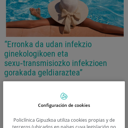
“Erronka da udan infekzio
ginekologikoen eta
sexu‑transmisiozko infekzioen
gorakada geldiaraztea”
Categoría:
Ginekologia eta Emakumearen
Unitatea
,
Ginekologia eta Obstetrizia
1 de uztaila de 2026
,
Donostia
Policlínica Gipuzkoa
Configuración de cookies
Blanca Fernández doktoreak, Policlínica
Gipuzkoako ginekologoak, udako hilabeteetan
Policlínica Gipuzkoa utiliza cookies propias y de
baginako eta gernu‑infekzioen igoera
terceros (ubicados en países cuya legislación no