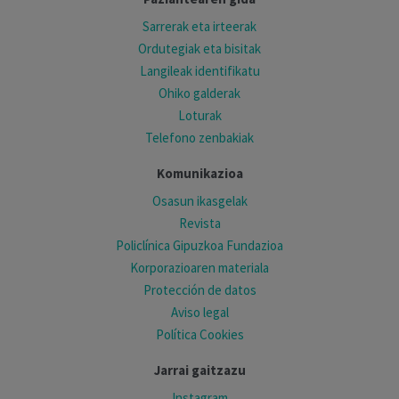
Sarrerak eta irteerak
Ordutegiak eta bisitak
Langileak identifikatu
Ohiko galderak
Loturak
Telefono zenbakiak
Komunikazioa
Osasun ikasgelak
Revista
Policlínica Gipuzkoa Fundazioa
Korporazioaren materiala
Protección de datos
Aviso legal
Política Cookies
Jarrai gaitzazu
Instagram