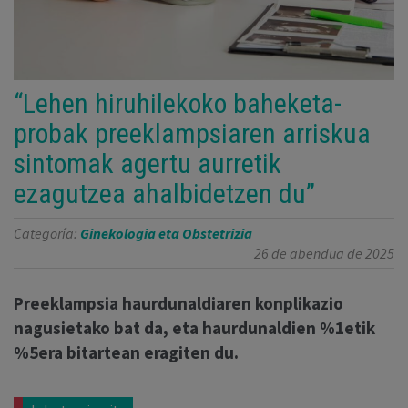
“Lehen hiruhilekoko baheketa-
probak preeklampsiaren arriskua
sintomak agertu aurretik
ezagutzea ahalbidetzen du”
Categoría:
Ginekologia eta Obstetrizia
26 de abendua de 2025
Preeklampsia haurdunaldiaren konplikazio
nagusietako bat da, eta haurdunaldien %1etik
%5era bitartean eragiten du.