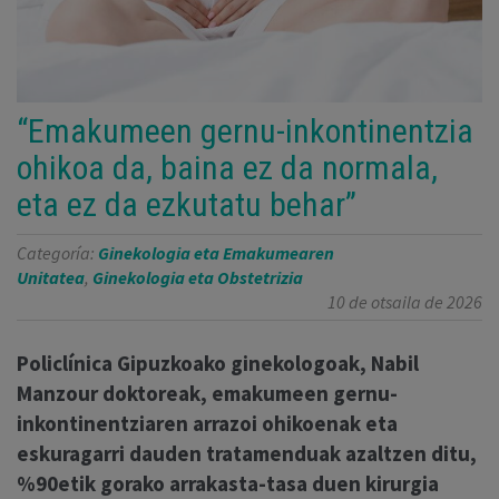
“Emakumeen gernu-inkontinentzia
ohikoa da, baina ez da normala,
eta ez da ezkutatu behar”
Categoría:
Ginekologia eta Emakumearen
Unitatea
,
Ginekologia eta Obstetrizia
10 de otsaila de 2026
Policlínica Gipuzkoako ginekologoak, Nabil
Manzour doktoreak, emakumeen gernu-
inkontinentziaren arrazoi ohikoenak eta
eskuragarri dauden tratamenduak azaltzen ditu,
%90etik gorako arrakasta-tasa duen kirurgia