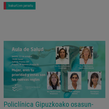
Irakurtzen jarraitu
Policlínica Gipuzkoako osasun-