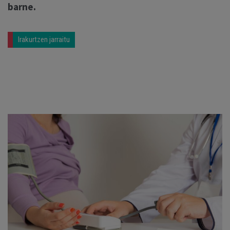
barne.
Irakurtzen jarraitu