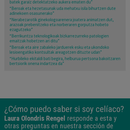
batek garaiz detektatzeko aukera ematen du”
“Beroak eta hezetasunak uda mehatxu isila bihurtzen dute
adinekoen osasunerako”
“Nerabezarotik ginekologoarenera joatera animatzen dut,
arazoak prebenitzeko eta norberaren gorputza hobeto
ezagutzeko”
“Berrikuntza teknologikoak bizkarrezurreko patologien
emaitzak hobetzen ari ditu”
“Beroak eta aire zabaleko jarduerek esku eta ukondoko
lesioengatiko kontsultak areagotzen dituzte udan”
“Hurbileko ekitaldi bati begira, helburua pertsona bakoitzaren
bertsiorik onena indartzea da”
¿Cómo puedo saber si soy celíaco?
Laura Olondris Rengel
responde a esta y
otras preguntas en nuestra sección de