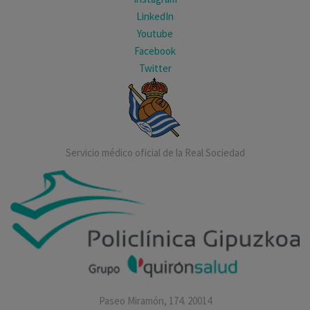
LinkedIn
Youtube
Facebook
Twitter
Servicio médico oficial de la Real Sociedad
Paseo Miramón, 174. 20014