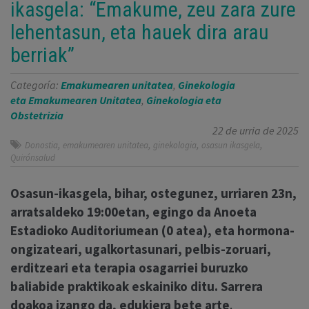
ikasgela: “Emakume, zeu zara zure
lehentasun, eta hauek dira arau
berriak”
Categoría:
Emakumearen unitatea
,
Ginekologia
eta Emakumearen Unitatea
,
Ginekologia eta
Obstetrizia
22 de urria de 2025
,
,
,
,
Donostia
emakumearen unitatea
ginekologia
osasun ikasgela
Quirónsalud
Osasun-ikasgela, bihar, ostegunez, urriaren 23n,
arratsaldeko 19:00etan, egingo da Anoeta
Estadioko Auditoriumean (0 atea), eta hormona-
ongizateari, ugalkortasunari, pelbis-zoruari,
erditzeari eta terapia osagarriei buruzko
baliabide praktikoak eskainiko ditu. Sarrera
doakoa izango da, edukiera bete arte
.