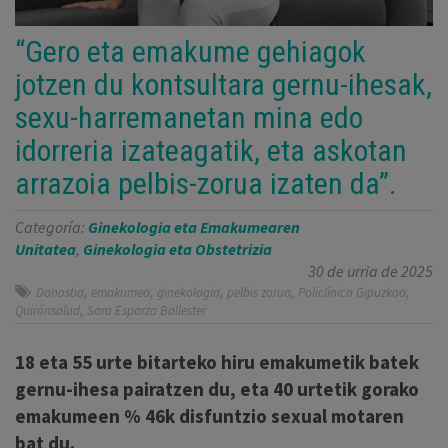
“Gero eta emakume gehiagok
jotzen du kontsultara gernu-ihesak,
sexu-harremanetan mina edo
idorreria izateagatik, eta askotan
arrazoia pelbis-zorua izaten da”.
Categoría:
Ginekologia eta Emakumearen
Unitatea
,
Ginekologia eta Obstetrizia
30 de urria de 2025
,
,
,
,
,
Donostia
emakumea
ginekologia
pelbis zorua
Policlínica Gipuzkoa
,
Quirónsalud
Sara Esparza Ballester
18 eta 55 urte bitarteko hiru emakumetik batek
gernu-ihesa pairatzen du, eta 40 urtetik gorako
emakumeen % 46k disfuntzio sexual motaren
bat du.