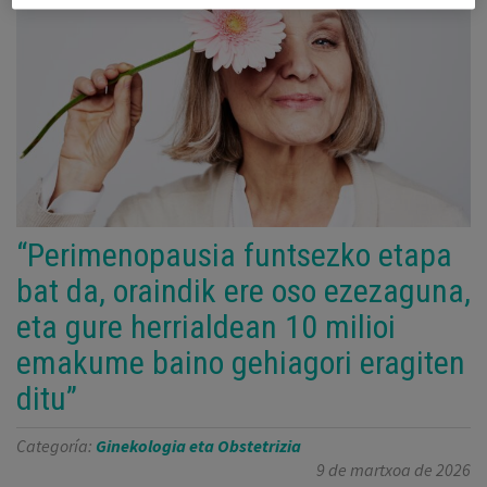
“Perimenopausia funtsezko etapa
bat da, oraindik ere oso ezezaguna,
eta gure herrialdean 10 milioi
emakume baino gehiagori eragiten
ditu”
Categoría:
Ginekologia eta Obstetrizia
9 de martxoa de 2026