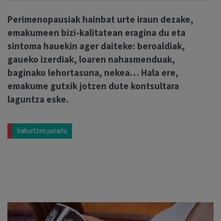
Perimenopausiak hainbat urte iraun dezake,
emakumeen bizi-kalitatean eragina du eta
sintoma hauekin ager daiteke: beroaldiak,
gaueko izerdiak, loaren nahasmenduak,
baginako lehortasuna, nekea… Hala ere,
emakume gutxik jotzen dute kontsultara
laguntza eske.
Irakurtzen jarraitu