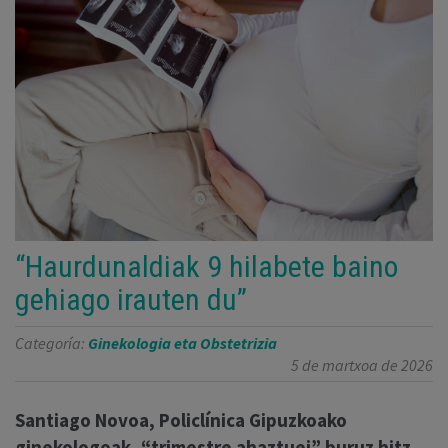
“Haurdunaldiak 9 hilabete baino
gehiago irauten du”
Categoría:
Ginekologia eta Obstetrizia
5 de martxoa de 2026
Santiago Novoa, Policlínica Gipuzkoako
ginekologoak, “trimestre ahaztuei” buruz hitz