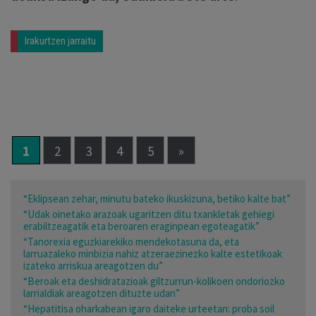
Irakurtzen jarraitu
1
2
3
4
5
»
“Eklipsean zehar, minutu bateko ikuskizuna, betiko kalte bat”
“Udak oinetako arazoak ugaritzen ditu txankletak gehiegi
erabiltzeagatik eta beroaren eraginpean egoteagatik”
“Tanorexia eguzkiarekiko mendekotasuna da, eta
larruazaleko minbizia nahiz atzeraezinezko kalte estetikoak
izateko arriskua areagotzen du”
“Beroak eta deshidratazioak giltzurrun-kolikoen ondoriozko
larrialdiak areagotzen dituzte udan”
“Hepatitisa oharkabean igaro daiteke urteetan: proba soil