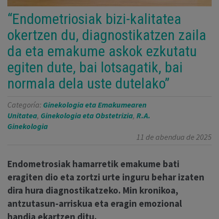
“Endometriosiak bizi-kalitatea
okertzen du, diagnostikatzen zaila
da eta emakume askok ezkutatu
egiten dute, bai lotsagatik, bai
normala dela uste dutelako”
Categoría:
Ginekologia eta Emakumearen
Unitatea
,
Ginekologia eta Obstetrizia
,
R.A.
Ginekologia
11 de abendua de 2025
Endometrosiak hamarretik emakume bati
eragiten dio eta zortzi urte inguru behar izaten
dira hura diagnostikatzeko. Min kronikoa,
antzutasun-arriskua eta eragin emozional
handia ekartzen ditu.