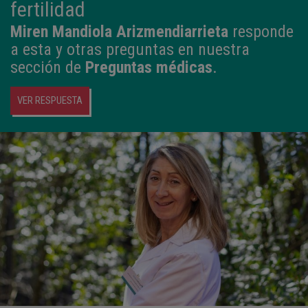
fertilidad
Miren Mandiola Arizmendiarrieta
responde
a esta y otras preguntas en nuestra
sección de
Preguntas médicas
.
VER RESPUESTA