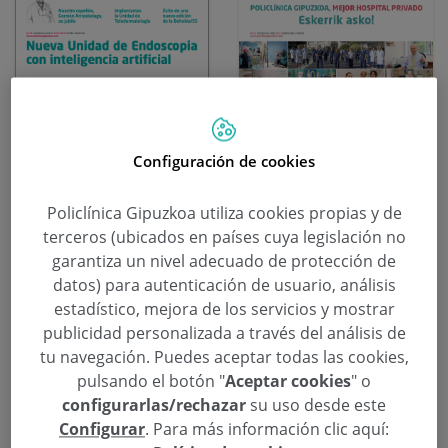
Configuración de cookies
Policlínica Gipuzkoa utiliza cookies propias y de
2023-01-02
2022-07-07
terceros (ubicados en países cuya legislación no
Revista Nº 52
Revista Nº 51
garantiza un nivel adecuado de protección de
Descargar PDF
Descargar PDF
datos) para autenticación de usuario, análisis
estadístico, mejora de los servicios y mostrar
publicidad personalizada a través del análisis de
tu navegación. Puedes aceptar todas las cookies,
pulsando el botón "
Aceptar cookies
" o
configurarlas/rechazar
su uso desde este
Configurar
. Para más información clic aquí: