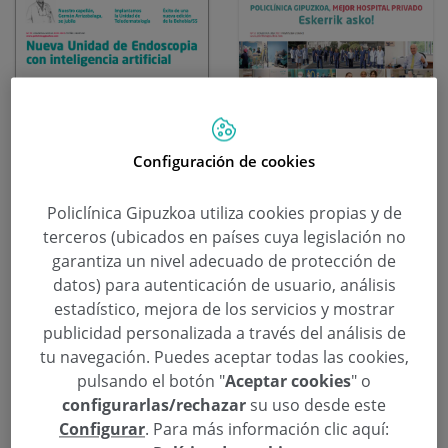
Configuración de cookies
Policlínica Gipuzkoa utiliza cookies propias y de
2023-01-02
2022-07-07
terceros (ubicados en países cuya legislación no
Revista Nº 52
Revista Nº 51
garantiza un nivel adecuado de protección de
Descargar PDF
Descargar PDF
datos) para autenticación de usuario, análisis
estadístico, mejora de los servicios y mostrar
publicidad personalizada a través del análisis de
tu navegación. Puedes aceptar todas las cookies,
pulsando el botón "
Aceptar cookies
" o
configurarlas/rechazar
su uso desde este
Configurar
. Para más información clic aquí: