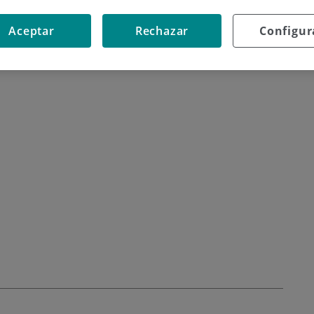
odos
Aceptar
Rechazar
Configur
as digital