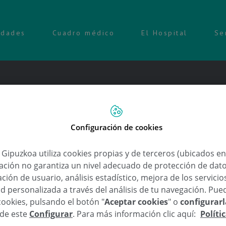
idades
Cuadro médico
El Hospital
Se
Configuración de cookies
esea Feliz Navidad y Prospero
a Gipuzkoa utiliza cookies propias y de terceros (ubicados e
lación no garantiza un nivel adecuado de protección de dat
ción de usuario, análisis estadístico, mejora de los servici
d personalizada a través del análisis de tu navegación. Pue
19 de Diciembre de 2012
cookies, pulsando el botón "
Aceptar cookies
" o
configurar
sde este
Configurar
. Para más información clic aquí:
Políti