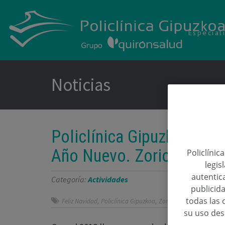
Especial
Noticias
Policlínica Gipuzkoa le d
Año Nuevo. Zorionak¡
Policlínic
legis
autentica
Categoría:
Actividades
publicida
todas las 
,
,
Feliz Navidad
Policlínica Gipuzkoa
Zorionak
su uso de