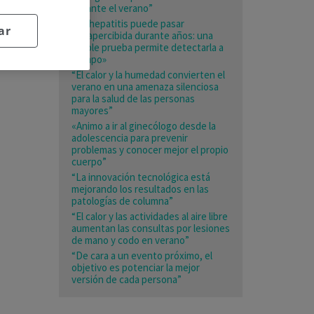
durante el verano”
«La hepatitis puede pasar
ar
desapercibida durante años: una
simple prueba permite detectarla a
tiempo»
“El calor y la humedad convierten el
verano en una amenaza silenciosa
para la salud de las personas
mayores”
«Animo a ir al ginecólogo desde la
adolescencia para prevenir
problemas y conocer mejor el propio
cuerpo”
“La innovación tecnológica está
mejorando los resultados en las
patologías de columna”
“El calor y las actividades al aire libre
aumentan las consultas por lesiones
de mano y codo en verano”
“De cara a un evento próximo, el
objetivo es potenciar la mejor
versión de cada persona”