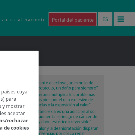
ES
Portal del paciente
rvicios al paciente
“Durante el eclipse, un minuto de
espectáculo, un daño para siempre”
n países cuya
“El verano multiplica los problemas
os) para
en los pies por el uso excesivo de
chanclas y la exposición al calor”
os y mostrar
“La tanorexia es una adicción al sol
des aceptar
que aumenta el riesgo de cáncer de
las/rechazar
piel y daño estético irreversible”
ca de cookies
“El calor y la deshidratación disparan
las urgencias por cólico renal