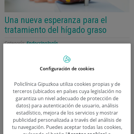
Una nueva esperanza para el
tratamiento del hígado graso
Categoría:
Endocrinología
29 de Mayo de 2025
“El hígado graso es una enfermedad silenciosa,
Configuración de cookies
que necesita un tratamiento personalizado”,
explica Alfredo Yoldi, endocrinólogo de
Policlínica Gipuzkoa utiliza cookies propias y de
Policlínica Gipuzkoa.
terceros (ubicados en países cuya legislación no
garantiza un nivel adecuado de protección de
El hígado graso, una enfermedad silenciosa pero
datos) para autenticación de usuario, análisis
estadístico, mejora de los servicios y mostrar
cada vez más común, podría tener un nuevo aliado
publicidad personalizada a través del análisis de
en su tratamiento: los nuevos fármacos contra la
tu navegación. Puedes aceptar todas las cookies,
obesidad.
Alfredo Yoldi
, endocrinólogo de