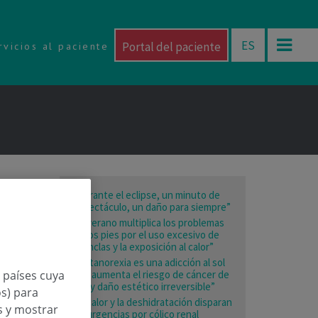
ES
Portal del paciente
rvicios al paciente
“Durante el eclipse, un minuto de
espectáculo, un daño para siempre”
“El verano multiplica los problemas
en los pies por el uso excesivo de
chanclas y la exposición al calor”
“La tanorexia es una adicción al sol
que aumenta el riesgo de cáncer de
n países cuya
piel y daño estético irreversible”
os) para
“El calor y la deshidratación disparan
os y mostrar
las urgencias por cólico renal