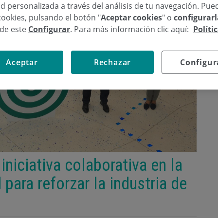
d personalizada a través del análisis de tu navegación. Pue
cookies, pulsando el botón "
Aceptar cookies
" o
configurar
sde este
Configurar
. Para más información clic aquí:
Políti
Aceptar
Rechazar
Configur
iciativa colaborativa en la
para reforzar la industria de