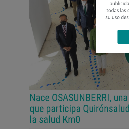
publicida
todas las 
su uso de
Nace OSASUNBERRI, una in
que participa Quirónsalud 
la salud Km0