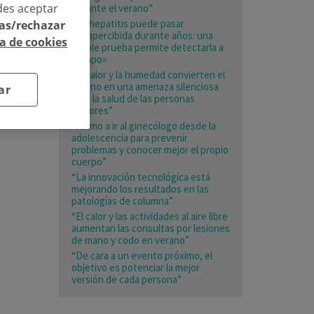
des aceptar
durante el verano”
«La hepatitis puede pasar
las/rechazar
desapercibida durante años: una
ca de cookies
simple prueba permite detectarla a
tiempo»
“El calor y la humedad convierten el
verano en una amenaza silenciosa
ar
para la salud de las personas
mayores”
«Animo a ir al ginecólogo desde la
adolescencia para prevenir
problemas y conocer mejor el propio
cuerpo”
“La innovación tecnológica está
mejorando los resultados en las
patologías de columna”
“El calor y las actividades al aire libre
aumentan las consultas por lesiones
de mano y codo en verano”
“De cara a un evento próximo, el
objetivo es potenciar la mejor
versión de cada persona”