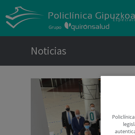
Especial
Noticias
Policlínic
legis
autentica