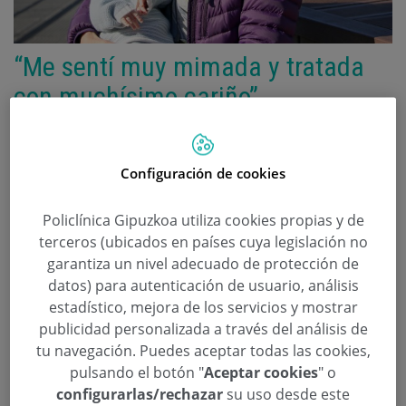
“Me sentí muy mimada y tratada
con muchísimo cariño”
Categoría:
Maternidad
12 de Enero de 2018
Configuración de cookies
,
,
,
,
bebé
Dar a Luz
maternidad
nacimiento
ser madre
Policlínica Gipuzkoa utiliza cookies propias y de
Eukene Sánchez, madre soltera, tuvo a Enar, su
terceros (ubicados en países cuya legislación no
primer hijo, el 12 de diciembre de 2016 en
garantiza un nivel adecuado de protección de
Policlínica Gipuzkoa donde asegura que se sintió
datos) para autenticación de usuario, análisis
como en familia. “Yo, personalmente, volvería a
estadístico, mejora de los servicios y mostrar
elegir Policlínica”, afirma.
publicidad personalizada a través del análisis de
tu navegación. Puedes aceptar todas las cookies,
¿Por qué elegiste Policlínica para dar a luz?
pulsando el botón "
Aceptar cookies
" o
configurarlas/rechazar
su uso desde este