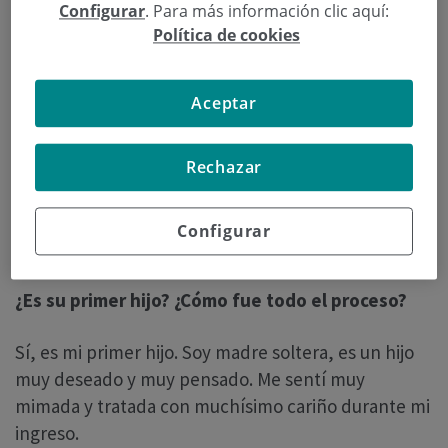
Para poder ser dueña de mi descanso y disfrutar
Configurar
. Para más información clic aquí:
ese momento según mis necesidades. Tener una
Política de cookies
habitación a mi exclusiva disposición era importante
para mi.
Aceptar
¿Cuándo nació su hijo y cómo fue el parto?
Rechazar
Nació el 12 de diciembre de 2016 a las 2:55 de la
mañana. Fue un parto que se inició de forma
Configurar
natural pero finalmente terminó siendo cesárea.
¿Es su primer hijo? ¿Cómo fue todo el proceso?
Sí, es mi primer hijo. Soy madre soltera, es un hijo
muy deseado y muy pensado. Me sentí muy
mimada y tratada con muchísimo cariño durante mi
ingreso.