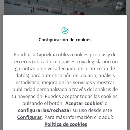
La Unidad del Pie de Policlínica
Gipuzkoa realizará estudios de la
Configuración de cookies
pisada gratuitos este sábado en
Policlínica Gipuzkoa utiliza cookies propias y de
Eibar
terceros (ubicados en países cuya legislación no
garantiza un nivel adecuado de protección de
Categoría:
Actividades
,
Eibar
,
Podología
,
Unidad
datos) para autenticación de usuario, análisis
del Pie
estadístico, mejora de los servicios y mostrar
10 de Septiembre de 2015
publicidad personalizada a través del análisis de
,
,
,
,
,
Antonio Martínez Ortiz
Carmen Fernández
estudio
pisada
plantillas
Podoactiva
tu navegación. Puedes aceptar todas las cookies,
pulsando el botón "
Aceptar cookies
" o
La Unidad del Pie de Policlínica Gipuzkoa y
configurarlas/rechazar
su uso desde este
Configurar
. Para más información clic aquí:
Podoactiva realizará este sábado, 12 de
Política de cookies
septiembre, estudios de la pisada gratuitos en un