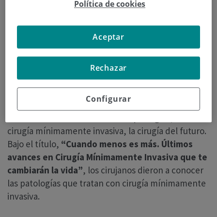
Política de cookies
Aceptar
Rechazar
Configurar
En la quinta y última charla no podía faltar un tema
fundamental en el tratamiento quirúrgico, la
cirugía mínimamente invasiva, la cirugía del futuro.
Bajo el título,
“Cuando menos es más. Últimos
avances en Cirugía Mínimamente Invasiva que te
cambiarán la vida”
, los cirujanos dieron a conocer
las patologías que tratan con cirugía mínimamente
invasiva.