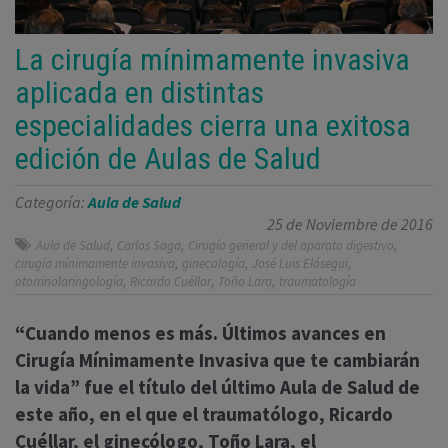
La cirugía mínimamente invasiva
aplicada en distintas
especialidades cierra una exitosa
edición de Aulas de Salud
Categoría:
Aula de Salud
25 de Noviembre de 2016
,
,
,
Aula de Salud
Carlos Saga
Cirugía general y del aparato digestivo
,
,
,
cirugía mínimamente invasiva
ginecología
José Luis Elósegui
,
,
,
otorrinolaringología
Ricardo Cuéllar
Toño Lara
traumatología
“Cuando menos es más. Últimos avances en
Cirugía Mínimamente Invasiva que te cambiarán
la vida” fue el título del último Aula de Salud de
este año, en el que el traumatólogo, Ricardo
Cuéllar, el ginecólogo, Toño Lara, el