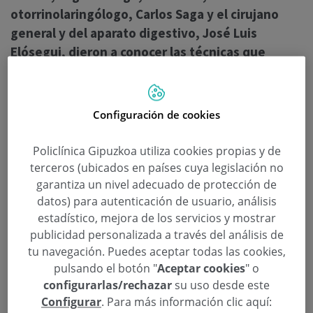
otorrinolaringólogo, Carlos Saga y el cirujano
general y del aparato digestivo, José Luis
Elósegui, dieron a conocer las técnicas que
realizan, para qué patologías están indicadas y
cuáles son los beneficios que ofrecen.
Configuración de cookies
Ayer Quirónsalud Gipuzkoa celebró su
último Aula
de Salud de 2016
en San Sebastián. Un ciclo que ha
Policlínica Gipuzkoa utiliza cookies propias y de
contado con cinco conferencias y una gran
terceros (ubicados en países cuya legislación no
asistencia. Decenas de personas se han acercado a
garantiza un nivel adecuado de protección de
escuchar a los distintos especialistas que han
datos) para autenticación de usuario, análisis
estadístico, mejora de los servicios y mostrar
impartido las Aulas este año.
publicidad personalizada a través del análisis de
tu navegación. Puedes aceptar todas las cookies,
pulsando el botón "
Aceptar cookies
" o
configurarlas/rechazar
su uso desde este
Configurar
. Para más información clic aquí: