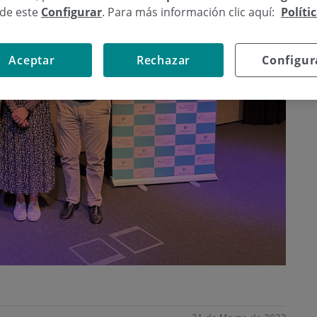
sde este
Configurar
. Para más información clic aquí:
Políti
Aceptar
Rechazar
Configur