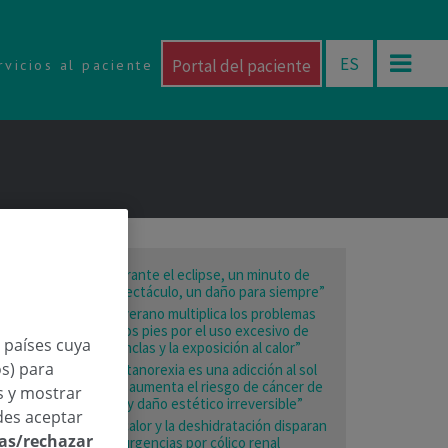
ES
Portal del paciente
rvicios al paciente
“Durante el eclipse, un minuto de
espectáculo, un daño para siempre”
“El verano multiplica los problemas
en los pies por el uso excesivo de
n países cuya
chanclas y la exposición al calor”
os) para
“La tanorexia es una adicción al sol
que aumenta el riesgo de cáncer de
os y mostrar
piel y daño estético irreversible”
des aceptar
“El calor y la deshidratación disparan
las/rechazar
las urgencias por cólico renal