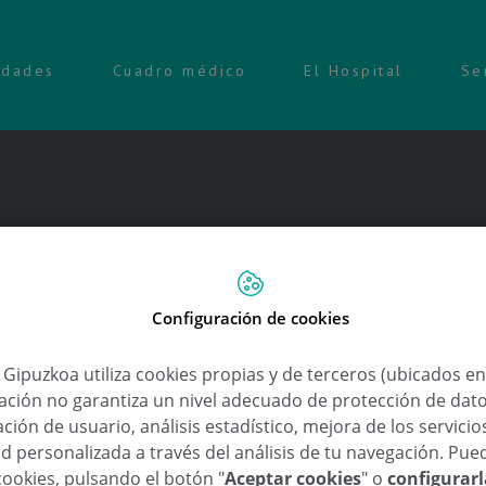
idades
Cuadro médico
El Hospital
Se
Configuración de cookies
a Gipuzkoa utiliza cookies propias y de terceros (ubicados e
lación no garantiza un nivel adecuado de protección de dat
ción de usuario, análisis estadístico, mejora de los servici
d personalizada a través del análisis de tu navegación. Pue
cookies, pulsando el botón "
Aceptar cookies
" o
configurar