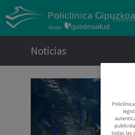
Especial
Noticias
Policlínic
legis
autentica
publicida
todas las 