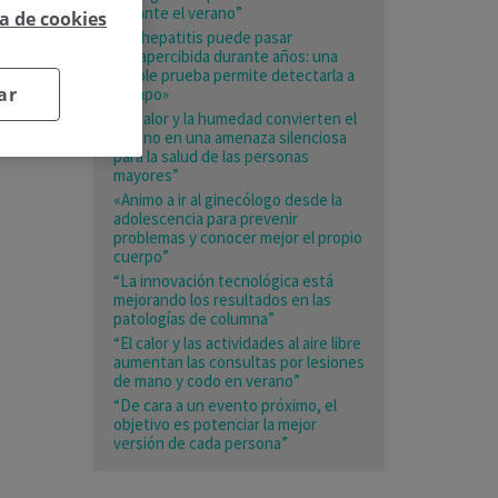
durante el verano”
ca de cookies
«La hepatitis puede pasar
desapercibida durante años: una
simple prueba permite detectarla a
ar
tiempo»
“El calor y la humedad convierten el
verano en una amenaza silenciosa
para la salud de las personas
mayores”
«Animo a ir al ginecólogo desde la
adolescencia para prevenir
problemas y conocer mejor el propio
cuerpo”
“La innovación tecnológica está
mejorando los resultados en las
patologías de columna”
“El calor y las actividades al aire libre
aumentan las consultas por lesiones
de mano y codo en verano”
“De cara a un evento próximo, el
objetivo es potenciar la mejor
versión de cada persona”