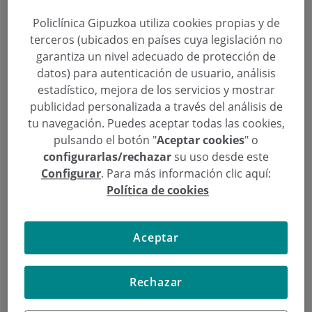
Policlínica Gipuzkoa utiliza cookies propias y de
terceros (ubicados en países cuya legislación no
Que los vértigos y la mala audición
garantiza un nivel adecuado de protección de
no te amarguen la vida
datos) para autenticación de usuario, análisis
estadístico, mejora de los servicios y mostrar
Categoría:
Aula de Salud
publicidad personalizada a través del análisis de
10 de Septiembre de 2019
tu navegación. Puedes aceptar todas las cookies,
,
Carlos Saga
Xabier Altuna
pulsando el botón "
Aceptar cookies
" o
configurarlas/rechazar
su uso desde este
Este jueves, 12 de septiembre, a las 19:30h en el
Configurar
. Para más información clic aquí:
salón de actos del Aquarium de San Sebastián, con
Política de cookies
entrada libre hasta completar aforo, tendrá lugar el
Aula de Salud: “Que los vértigos y la mala audición
Aceptar
no te amarguen la vida.»
Rechazar
Continuar leyendo