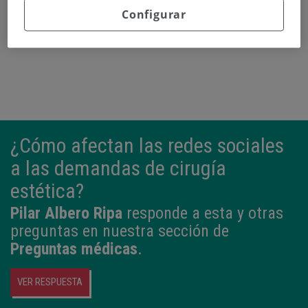
Configurar
¿Cómo afectan las redes sociales
a las demandas de cirugía
estética?
Pilar Albero Ripa
responde a esta y otras
preguntas en nuestra sección de
Preguntas médicas
.
VER RESPUESTA