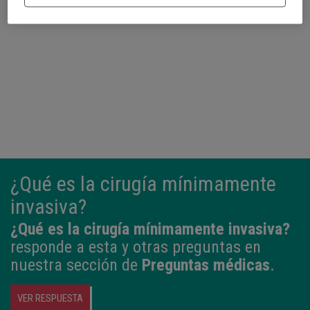
Continuar leyendo
¿Qué es la cirugía mínimamente
invasiva?
¿Qué es la cirugía mínimamente invasiva?
responde a esta y otras preguntas en
nuestra sección de
Preguntas médicas
.
VER RESPUESTA