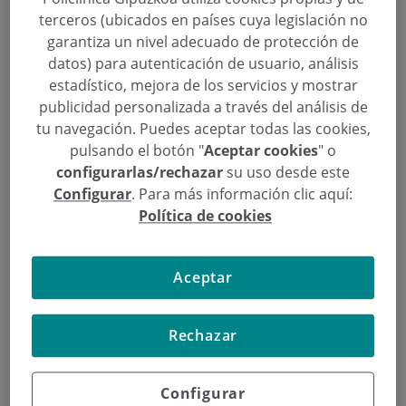
1 de cada 3 mujeres de entre 35 y
terceros (ubicados en países cuya legislación no
garantiza un nivel adecuado de protección de
54 años sufre pérdidas
datos) para autenticación de usuario, análisis
involuntarias de orina
estadístico, mejora de los servicios y mostrar
publicidad personalizada a través del análisis de
Categoría:
Ginecología y Obstetricia
,
tu navegación. Puedes aceptar todas las cookies,
Ginecología y Unidad de la Mujer
,
Unidad de la
pulsando el botón "
Aceptar cookies
" o
Mujer
configurarlas/rechazar
su uso desde este
26 de Octubre de 2015
Configurar
. Para más información clic aquí:
,
,
,
Carmen Tauste Rubio
Edurne Uzcudun Jáuregui
incontinencia
Política de cookies
,
,
,
,
,
menopausia
orina
perdida
sofocos
Toño Lara González
urinaria
Los deportes de impacto, como correr, hacer
Aceptar
aerobic, tenis… son factores de riesgo. Y
también todo aquello que aumenta la presión en
Rechazar
la zona y obliga a hacer esfuerzos, como el
estreñimiento, estornudar o toser mucho.
Configurar