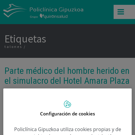
Etiquetas
talones
Parte médico del hombre herido en
el simulacro del Hotel Amara Plaza
Categoría:
Traumatología
5 de Noviembre de 2009
,
,
,
,
,
fractura
Hotel Amara Plaza
pies
simulacro de evacuación
talones
tobillo izquierdo
Configuración de cookies
Sufre fracturas en el tobillo izquierdo y el los dos
Policlínica Gipuzkoa utiliza cookies propias y de