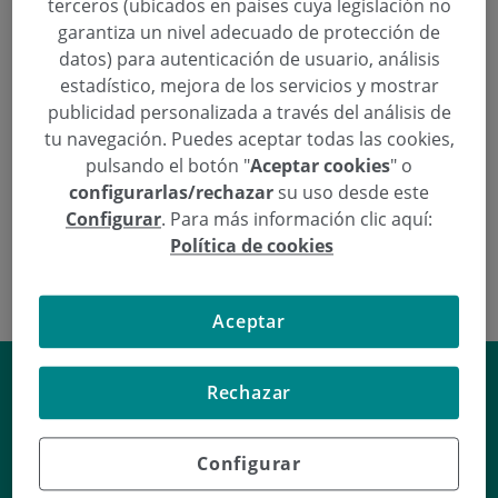
talones. No se esperan secuelas tras la
terceros (ubicados en países cuya legislación no
recuperación.
garantiza un nivel adecuado de protección de
datos) para autenticación de usuario, análisis
estadístico, mejora de los servicios y mostrar
Continuar leyendo
publicidad personalizada a través del análisis de
tu navegación. Puedes aceptar todas las cookies,
pulsando el botón "
Aceptar cookies
" o
configurarlas/rechazar
su uso desde este
Configurar
. Para más información clic aquí:
Política de cookies
Aceptar
¿Es recomendable el uso de
Rechazar
fármacos para dormir?
Ana Arena
responde a esta y otras
Configurar
preguntas en nuestra sección de