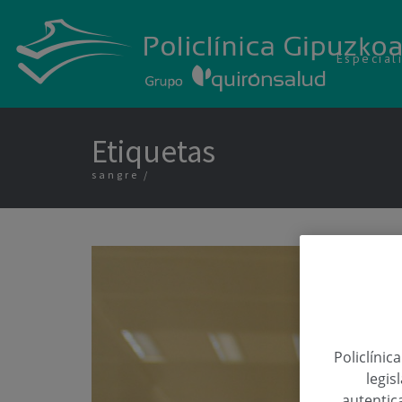
Especial
Etiquetas
sangre
Policlínic
legis
autentica