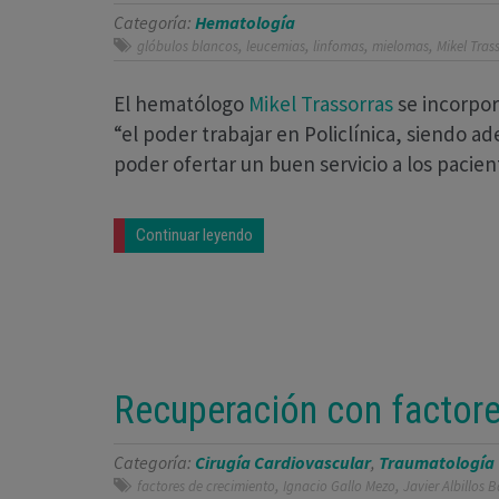
Categoría:
Hematología
,
,
,
,
glóbulos blancos
leucemias
linfomas
mielomas
Mikel Tras
El hematólogo
Mikel Trassorras
se incorpor
“el poder trabajar en Policlínica, siendo a
poder ofertar un buen servicio a los pacien
Continuar leyendo
Recuperación con factore
Categoría:
Cirugía Cardiovascular
,
Traumatología
,
,
factores de crecimiento
Ignacio Gallo Mezo
Javier Albillos 