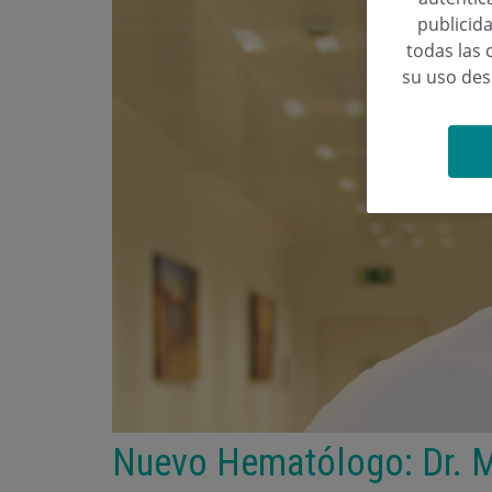
publicida
todas las 
su uso de
Nuevo Hematólogo: Dr. M