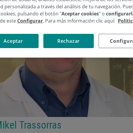
d personalizada a través del análisis de tu navegación. Pue
cookies, pulsando el botón "
Aceptar cookies
" o
configurar
sde este
Configurar
. Para más información clic aquí:
Políti
Aceptar
Rechazar
Configur
ikel Trassorras