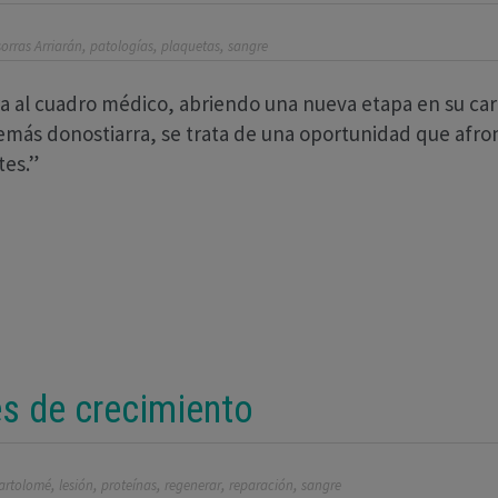
,
,
,
sorras Arriarán
patologías
plaquetas
sangre
a al cuadro médico, abrien­do una nueva etapa en su carr
de­más donostiarra, se trata de una oportu­nidad que afr
tes.”
s de crecimiento
,
,
,
,
,
Bartolomé
lesión
proteínas
regenerar
reparación
sangre