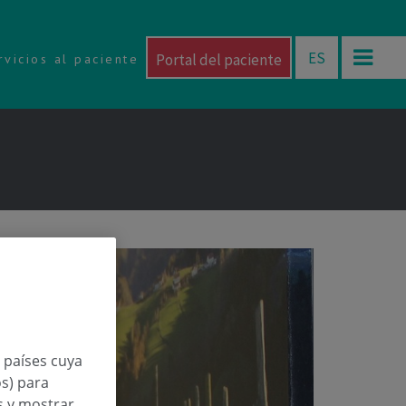
ES
Portal del paciente
rvicios al paciente
n países cuya
os) para
os y mostrar