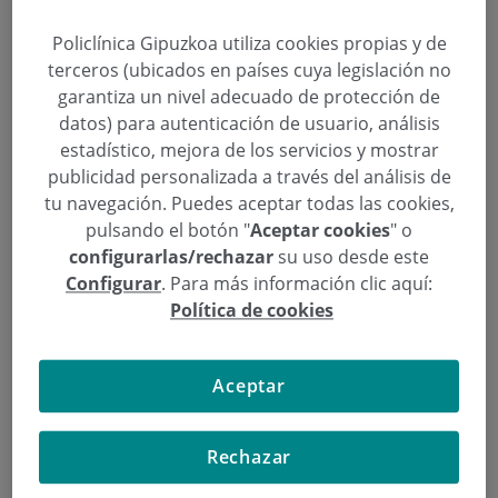
Policlínica Gipuzkoa utiliza cookies propias y de
Policlínica Gipuzkoa se adhiere a la campaña
terceros (ubicados en países cuya legislación no
promovida por la Organización Mundial de la Salud
garantiza un nivel adecuado de protección de
(OMS) que convoca una «Jornada global de toma de
datos) para autenticación de usuario, análisis
conciencia sobre la higiene de manos» el 5 de mayo
estadístico, mejora de los servicios y mostrar
de 2009. La campaña tiene como objetivo
publicidad personalizada a través del análisis de
concienciar e informar de la importancia de la
tu navegación. Puedes aceptar todas las cookies,
higiene de manos para reducir el número de
pulsando el botón "
Aceptar cookies
" o
infecciones evitables en pacientes y conseguir una
configurarlas/rechazar
su uso desde este
Configurar
. Para más información clic aquí:
mejora de la calidad asistencial.
Política de cookies
Continuar leyendo
Aceptar
Rechazar