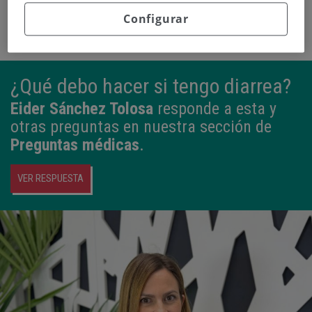
Configurar
¿Qué debo hacer si tengo diarrea?
Eider Sánchez Tolosa
responde a esta y
otras preguntas en nuestra sección de
Preguntas médicas
.
VER RESPUESTA