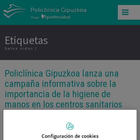
Etiquetas
Salva vidas
Policlínica Gipuzkoa lanza una
campaña informativa sobre la
importancia de la higiene de
manos en los centros sanitarios
Categoría:
Actividades
30 de Abril de 2009
,
,
,
atención segura
Higiene de Manos
OMS
Organización Mundial de la
Configuración de cookies
,
,
,
Salud
personal sanitario
Salva vidas
seguridad