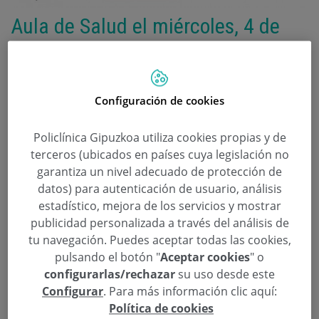
Aula de Salud el miércoles, 4 de
octubre, sobre «Problemas visuales
que afectan a nuestra vida diaria»
Configuración de cookies
Categoría:
Aula de Salud
22 de Septiembre de 2017
,
,
,
Aula de Salud
Dra. Mercedes Zabaleta
Iñaki Aldasoro Cáceres
Policlínica Gipuzkoa utiliza cookies propias y de
,
Oftalmología
Oftalmólogo
terceros (ubicados en países cuya legislación no
garantiza un nivel adecuado de protección de
El próximo miércoles, 4 de octubre, a partir de
datos) para autenticación de usuario, análisis
las 19:30 horas en el Salón de Actos del Aquarium
estadístico, mejora de los servicios y mostrar
de San Sebastián, Aula de Salud bajo el título
publicidad personalizada a través del análisis de
tu navegación. Puedes aceptar todas las cookies,
“Problemas visuales que afectan a nuestra vida
pulsando el botón "
Aceptar cookies
" o
diaria. Últimos tratamientos en cirugía
configurarlas/rechazar
su uso desde este
refractaria, glaucoma, presbicia y cataratas”, con
Configurar
. Para más información clic aquí:
los oftalmólogos, Mercedes Zabaleta e Iñaki
Política de cookies