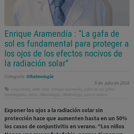
Enrique Aramendía : “La gafa de
sol es fundamental para proteger a
los ojos de los efectos nocivos de
la radiación solar”
Categoría:
Oftalmología
5 de Julio de 2016
,
,
,
,
conjuntivitis
daño solar
Enrique Aramendía
gafas de sol
gafas
,
,
,
,
homologadas
niños
Oftalmología
Oftalmólogo
ojos en verano
Exponer los ojos a la radiación solar sin
protección hace que aumenten hasta en un 50%
los casos de conjuntivitis en verano. “Los niños