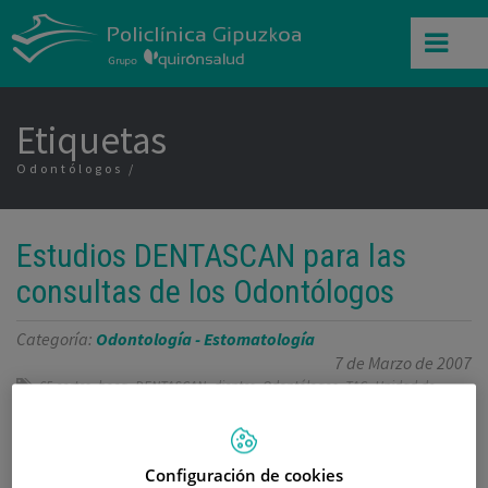
Etiquetas
Odontólogos
Estudios DENTASCAN para las
consultas de los Odontólogos
Categoría:
Odontología - Estomatología
7 de Marzo de 2007
,
,
,
,
,
,
65 cortes
boca
DENTASCAN
dientes
Odontólogos
TAC
Unidad de
Radiología e Imagen
La Unidad de Radiología e Imagen de Policlínica
Configuración de cookies