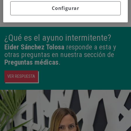
Configurar
¿Qué es el ayuno intermitente?
Eider Sánchez Tolosa
responde a esta y
otras preguntas en nuestra sección de
Preguntas médicas
.
VER RESPUESTA