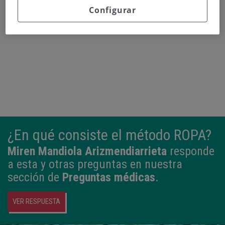
Configurar
Continuar leyendo
¿En qué consiste el método ROPA?
Miren Mandiola Arizmendiarrieta
responde
a esta y otras preguntas en nuestra
sección de
Preguntas médicas
.
VER RESPUESTA