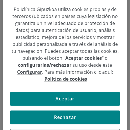
Policlínica Gipuzkoa utiliza cookies propias y de
terceros (ubicados en países cuya legislación no
Manu Maritxalar tratado de una
garantiza un nivel adecuado de protección de
rotura del tendón del bíceps en
datos) para autenticación de usuario, análisis
estadístico, mejora de los servicios y mostrar
Policlínica Gipuzkoa
publicidad personalizada a través del análisis de
tu navegación. Puedes aceptar todas las cookies,
Categoría:
Traumatología
,
Unidad del Pie
pulsando el botón "
Aceptar cookies
" o
18 de Julio de 2017
configurarlas/rechazar
su uso desde este
,
,
,
,
Leire Arejita Anitua
Manu Maritxalar
Ricardo Cuéllar
traumatología
Unidad del Pie
Configurar
. Para más información clic aquí:
Política de cookies
El periodista, ex–boxeador, remero y ex-
concursante del reality
“El Conquistador del
Aceptar
Mundo”
, fue tratado de una lesión que se realizó
participando en un programa de ETB que se
emitirá el próximo curso.
Rechazar