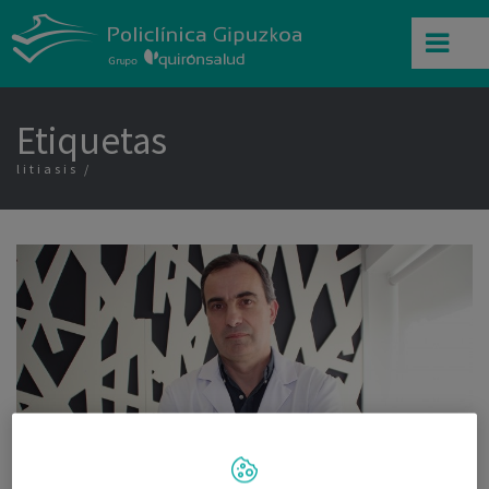
Etiquetas
litiasis