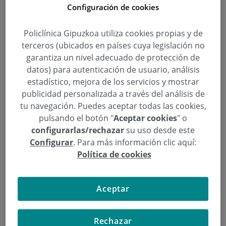
Configuración de cookies
Policlínica Gipuzkoa incorpora la
Policlínica Gipuzkoa utiliza cookies propias y de
terceros (ubicados en países cuya legislación no
última tecnología para el
garantiza un nivel adecuado de protección de
tratamiento de piedras en el riñón
datos) para autenticación de usuario, análisis
estadístico, mejora de los servicios y mostrar
Categoría:
Urología
publicidad personalizada a través del análisis de
27 de Marzo de 2017
tu navegación. Puedes aceptar todas las cookies,
,
,
,
,
cirugía endoscópica
Gregorio Garmendia Olaizola
litiasis
piedras
riñon
pulsando el botón "
Aceptar cookies
" o
configurarlas/rechazar
su uso desde este
La litiasis renal es una enfermedad caracterizada
Configurar
. Para más información clic aquí:
por la aparición de cálculos en el aparato urinario
Política de cookies
y constituye la tercera patología urológica más
frecuente, tras las infecciones y la patología
Aceptar
prostática.
Policlínica Gipuzkoa ha incorporado
nuevos dispositivos para tratar de forma más
eficiente las piedras en el riñón, destruyendo la
Rechazar