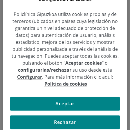
Mercedes Zabaleta: “Un 53 % de la
población en Gipuzkoa usa gafas o
Policlínica Gipuzkoa utiliza cookies propias y de
lentillas”
terceros (ubicados en países cuya legislación no
garantiza un nivel adecuado de protección de
Categoría:
Aula de Salud
,
Oftalmología
datos) para autenticación de usuario, análisis
7 de Octubre de 2014
estadístico, mejora de los servicios y mostrar
,
,
,
,
,
Agtismatismo
avances
catarata
cirugía vista
diotría
Donostia / San
publicidad personalizada a través del análisis de
,
,
,
,
,
Sebastián
Gipuzkoa
hipermetropía
láser excimer
Láser VISX S4
lentes
tu navegación. Puedes aceptar todas las cookies,
,
,
,
,
,
bifocales
lentes tóricas
Mercedes Zabaleta Arsuaga
miopía
Oftalmología
,
,
,
pulsando el botón "
Aceptar cookies
" o
ojo
operación
San Sebastián
visual
configurarlas/rechazar
su uso desde este
Configurar
. Para más información clic aquí:
Este miércoles 8 de octubre, a las 19:30 horas, la
Política de cookies
Casa Cultural Portalea de Eibar acoge el Aula de
Salud sobre
oftalmología
que dará la doctora
Mercedes Zabaleta
bajo el título
“LA VISTA ES LA
Aceptar
VIDA. ¿Sufres Miopía, Hipermetropía o
Agtismatismo? ¿No ves con claridad a causa de
Rechazar
las cataratas? Conoce los últimos avances en