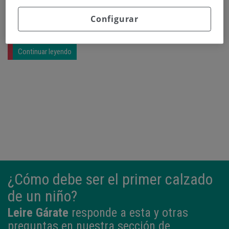
cirugía de la vista”
, con entrada libre hasta
completar aforo.
Configurar
Continuar leyendo
¿Cómo debe ser el primer calzado
de un niño?
Leire Gárate
responde a esta y otras
preguntas en nuestra sección de