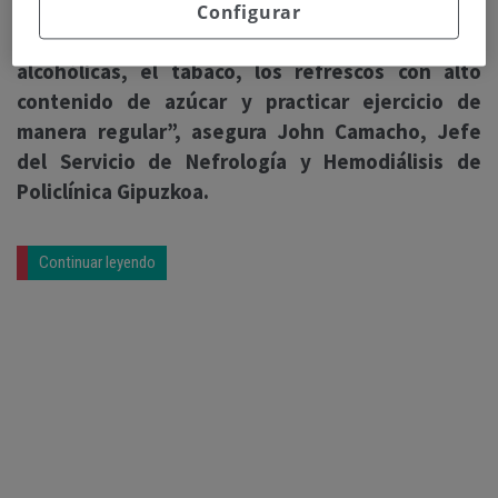
moderado de sal, llevar de forma diaria una
Configurar
buena hidratación, dejando a un lado las bebidas
alcohólicas, el tabaco, los refrescos con alto
contenido de azúcar y practicar ejercicio de
manera regular”, asegura John Camacho, Jefe
del Servicio de Nefrología y Hemodiálisis de
Policlínica Gipuzkoa.
Continuar leyendo