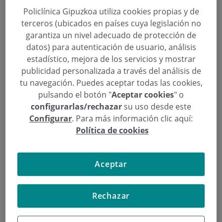
Policlínica Gipuzkoa utiliza cookies propias y de
terceros (ubicados en países cuya legislación no
“La enfermedad renal crónica está
garantiza un nivel adecuado de protección de
datos) para autenticación de usuario, análisis
aumentando de manera
estadístico, mejora de los servicios y mostrar
preocupante debido al crecimiento
publicidad personalizada a través del análisis de
de la obesidad, la hipertensión, la
tu navegación. Puedes aceptar todas las cookies,
pulsando el botón "
Aceptar cookies
" o
diabetes, el colesterol elevado y el
configurarlas/rechazar
su uso desde este
sedentarismo”
Configurar
. Para más información clic aquí:
Política de cookies
Categoría:
Nefrología
7 de Marzo de 2018
,
,
Día Mundial del Riñón
Jhon Alexander Camacho Ruidiaz
Nefrología
Aceptar
“
El mejor esquema de prevención y tratamiento
Rechazar
para tener unos riñones sanos es tener una
alimentación saludable con un consumo