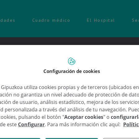
idades
Cuadro médico
El Hospital
Se
Configuración de cookies
encia sobre Darwin impartida por 
a Gipuzkoa utiliza cookies propias y de terceros (ubicados e
lación no garantiza un nivel adecuado de protección de dat
edro
ción de usuario, análisis estadístico, mejora de los servici
d personalizada a través del análisis de tu navegación. Pue
zkoa
cookies, pulsando el botón "
Aceptar cookies
" o
configurar
,
,
,
,
es Darwin
conferencia
Deconstruyendo a Darwin
Donostia / San Sebastián
evoluc
sde este
Configurar
. Para más información clic aquí:
Políti
Estratégico de San Sebastián han organizado un ciclo de 