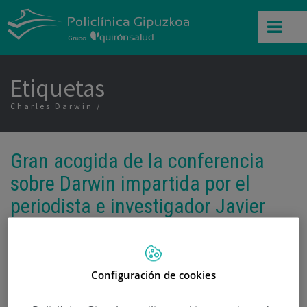
Etiquetas
Charles Darwin
Gran acogida de la conferencia
sobre Darwin impartida por el
periodista e investigador Javier
Sampedro
Categoría:
Fundazioa / Fundación Policlínica
Gipuzkoa
Configuración de cookies
13 de Febrero de 2009
,
,
,
,
Ayuntamiento de San Sebastián
bicentenario
charla
Charles Darwin