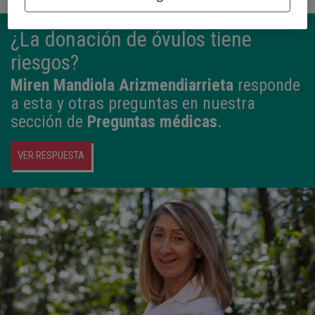
¿La donación de óvulos tiene
riesgos?
Miren Mandiola Arizmendiarrieta
responde
a esta y otras preguntas en nuestra
sección de
Preguntas médicas
.
VER RESPUESTA