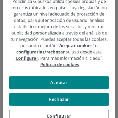
Policlínica Gipuzkoa utiliza cookies propias y de
,
,
,
conferencia
Deconstruyendo a Darwin
Donostia / San Sebastián
evolución
terceros (ubicados en países cuya legislación no
,
,
de las especies
Javier Sampedro
San Sebastián
garantiza un nivel adecuado de protección de
datos) para autenticación de usuario, análisis
La Fundación Dr. Carlos Elósegui y el Plan
estadístico, mejora de los servicios y mostrar
Estratégico de San Sebastián han organizado un
publicidad personalizada a través del análisis de
ciclo de actividades en torno al bicentenario del
tu navegación. Puedes aceptar todas las cookies,
nacimiento del autor de la teoría del origen de las
pulsando el botón "
Aceptar cookies
" o
especies.
configurarlas/rechazar
su uso desde este
Configurar
. Para más información clic aquí:
Política de cookies
Continuar leyendo
Aceptar
Rechazar
Configurar