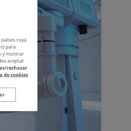
n países cuya
os) para
os y mostrar
des aceptar
las/rechazar
ca de cookies
ar