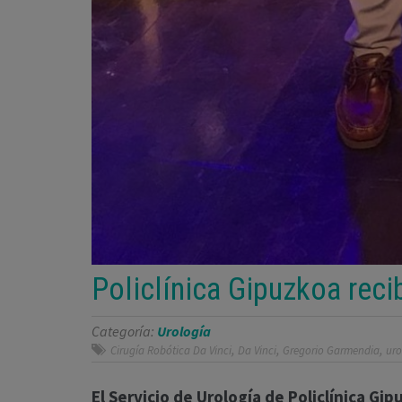
Policlínica Gipuzkoa reci
Categoría:
Urología
,
,
,
Cirugía Robótica Da Vinci
Da Vinci
Gregorio Garmendia
uro
El Servicio de Urología de Policlínica Gip