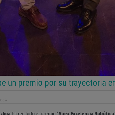
be un premio por su trayectoria e
logía
uzkoa
ha recibido el premio “
Abex Excelencia Robótica