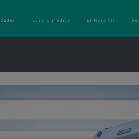
idades
Cuadro médico
El Hospital
Se