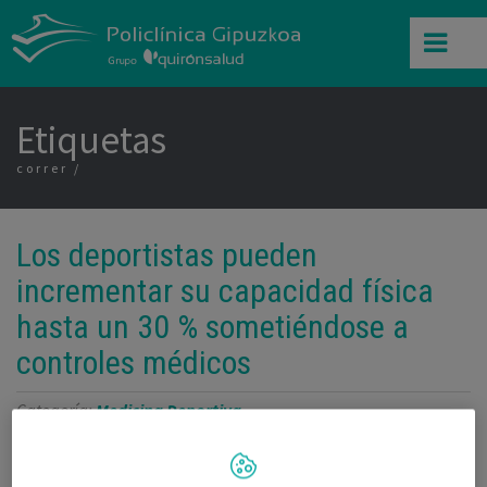
Etiquetas
correr
Los deportistas pueden
incrementar su capacidad física
hasta un 30 % sometiéndose a
controles médicos
Categoría:
Medicina Deportiva
6 de Noviembre de 2012
,
,
,
,
,
,
Behobia
carrera
chequeos deportivos
consejos
correr
deporte
,
,
,
Donostia / San Sebastián
Dr. Enrique Pérez de Ayala
federados
San