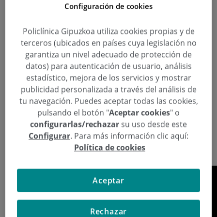
,
Sebastián
valoración muscular y articular
Configuración de cookies
Con un chequeo deportivo no sólo el deportista
Policlínica Gipuzkoa utiliza cookies propias y de
ganará en salud sino que puede mejorar su
terceros (ubicados en países cuya legislación no
garantiza un nivel adecuado de protección de
rendimiento entre un 20 y 30 %. En Francia y en la
datos) para autenticación de usuario, análisis
mayoría de países del norte de Europa es
estadístico, mejora de los servicios y mostrar
obligatorio presentar el certificado de haber
publicidad personalizada a través del análisis de
pasado un chequeo deportivo para participar en
tu navegación. Puedes aceptar todas las cookies,
competiciones. Los chequeos deportivos están
pulsando el botón "
Aceptar cookies
" o
dirigidos a todos los que practican deporte,
configurarlas/rechazar
su uso desde este
especialmente a los no profesionales porque son
Configurar
. Para más información clic aquí:
los que concentran mayor índice de riesgo.
Política de cookies
Aceptar
Rechazar