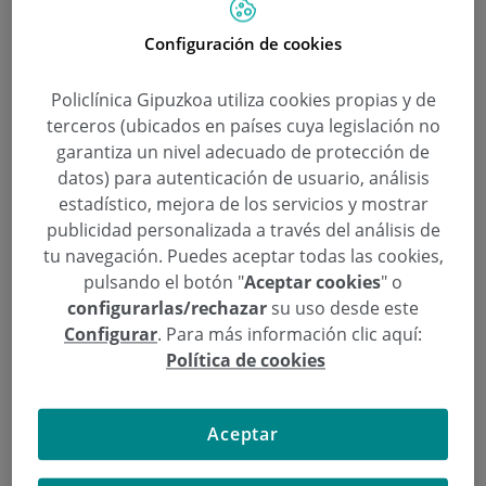
El snowboarder de Basque Team,
Configuración de cookies
Lucas Eguibar, presenta las dos
medallas ganadas en el Mundial y
Policlínica Gipuzkoa utiliza cookies propias y de
hace una valoración de la
terceros (ubicados en países cuya legislación no
garantiza un nivel adecuado de protección de
temporada en Policlínica Gipuzkoa
datos) para autenticación de usuario, análisis
donde se ha realizado unas
estadístico, mejora de los servicios y mostrar
pruebas médicas
publicidad personalizada a través del análisis de
tu navegación. Puedes aceptar todas las cookies,
pulsando el botón "
Aceptar cookies
" o
Categoría:
Actividades
3 de Abril de 2017
configurarlas/rechazar
su uso desde este
,
,
,
acuerdo de colaboración
Basque Team
Lucas Eguibar
Policlínica
Configurar
. Para más información clic aquí:
,
,
Gipuzkoa
pruebas médicas
Sucampeon de Snowboardcross en Sierra
Política de cookies
Nevada
Lucas Eguibar cierra la temporada con dos podios
Aceptar
en la Copa del Mundo y dos medallas de plata en
el Mundial de Sierra Nevada. El ‘rider’ de Basque