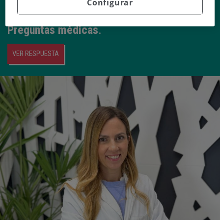
Configurar
Eider Sánchez Tolosa
responde a esta y
otras preguntas en nuestra sección de
Preguntas médicas
.
VER RESPUESTA