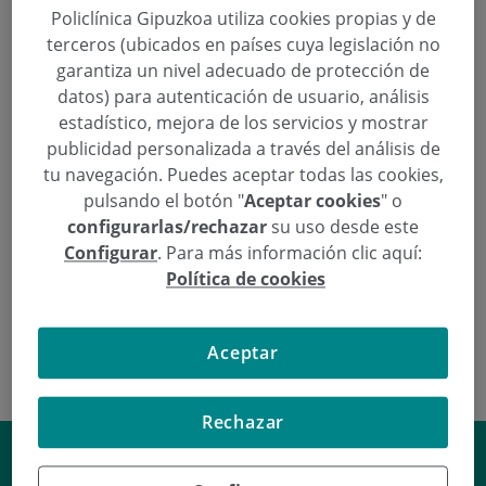
del Servicio de Cirugía Plástica, Reparadora y
Policlínica Gipuzkoa utiliza cookies propias y de
Estética de Policlínica Gipuzkoa ofrecen una charla
terceros (ubicados en países cuya legislación no
el jueves 15 de marzo a las 19,30 horas en el Salón
garantiza un nivel adecuado de protección de
de Kutxa de la calle Andía sobre las quemaduras,
datos) para autenticación de usuario, análisis
prevención y cuidados. La entrada es gratuita.
estadístico, mejora de los servicios y mostrar
publicidad personalizada a través del análisis de
tu navegación. Puedes aceptar todas las cookies,
Continuar leyendo
pulsando el botón "
Aceptar cookies
" o
configurarlas/rechazar
su uso desde este
Configurar
. Para más información clic aquí:
Política de cookies
Aceptar
Rechazar
Ideas de almuerzos saludables