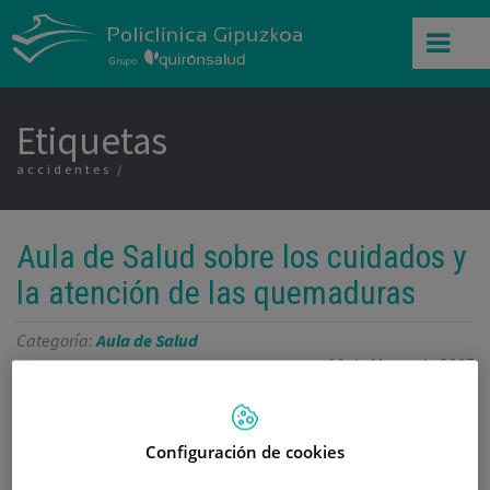
Etiquetas
accidentes
Aula de Salud sobre los cuidados y
la atención de las quemaduras
Categoría:
Aula de Salud
10 de Marzo de 2007
,
,
,
,
accidentes
cirugía plástica
Fco. Javier Legorburu Oyarzabal
fuego
José
,
,
,
Manuel Santos Zarza
quemadura
Reparadora y Estética
tratamiento
Configuración de cookies
El Dr. José Manuel Santos y el Dr. Javier Legorburu