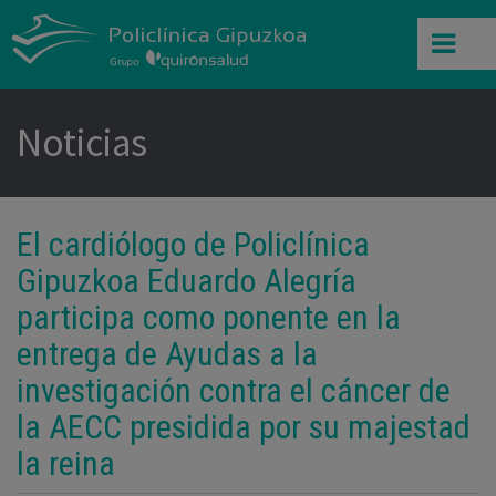
Noticias
El cardiólogo de Policlínica
Gipuzkoa Eduardo Alegría
participa como ponente en la
entrega de Ayudas a la
investigación contra el cáncer de
la AECC presidida por su majestad
la reina