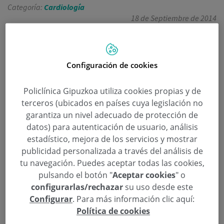
Categoría:
Cardiología
18 de Septiembre de 2014
,
,
,
,
AECC
alcohol
Asociación Española contra el Cáncer
cáncer
,
,
,
,
cardiovascular
diabetes
dieta inadecuada
Donostia / San Sebastián
,
,
,
,
Eduardo Alegría Ezquerra
estilos de vida
inactividad física
Reina Letizia
,
,
,
respiratorias crónicas
San Sebastián
tabaco
Teatro Victoria Eugenia
Configuración de cookies
El pasado miércoles, 17 de septiembre, la Reina
Policlínica Gipuzkoa utiliza cookies propias y de
Letizia presidió la entrega de ayudas a la
terceros (ubicados en países cuya legislación no
investigación oncológica que concede la Asociación
garantiza un nivel adecuado de protección de
Española Contra el Cáncer (AECC), en el Teatro
datos) para autenticación de usuario, análisis
Victoria Eugenia de San Sebastián.
estadístico, mejora de los servicios y mostrar
publicidad personalizada a través del análisis de
Al acto acudió el cardiólogo de Policlínica Gipuzkoa
tu navegación. Puedes aceptar todas las cookies,
Eduardo Alegría para explicar los factores de riesgo
pulsando el botón "
Aceptar cookies
" o
configurarlas/rechazar
su uso desde este
que provocan una vida poco saludable, durante su
Configurar
. Para más información clic aquí:
ponencia el doctor explicó que los 4 factores:
Política de cookies
tabaco, alcohol, dieta inadecuada e inactividad