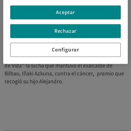
física, son causa de las 4 principales enfermedades:
cardiovasculares, cánceres, respiratorias crónicas y
Aceptar
diabetes. Además, “alrededor del 40% de los
cánceres se podrían evitar dado que se producen
Rechazar
por factores externos ligados a los estilos de vida”
aseguró el doctor Alegría.
Configurar
En el mismo acto se reconoció con el galardón “V
de Vida” la lucha que mantuvo el exalcalde de
Bilbao, Iñaki Azkuna, contra el cáncer, premio que
recogió su hijo Alejandro.