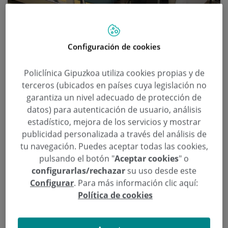
Diego Rico, último fichaje de la
Real Sociedad realiza el
Configuración de cookies
reconocimiento médico
Policlínica Gipuzkoa utiliza cookies propias y de
Categoría:
Medicina Deportiva
terceros (ubicados en países cuya legislación no
27 de Julio de 2021
garantiza un nivel adecuado de protección de
,
,
Eduardo Alegría Ezquerra
Real Sociedad
reconocimiento médico
datos) para autenticación de usuario, análisis
estadístico, mejora de los servicios y mostrar
Ayer a la mañana, Diego Rico, el último fichaje de la
publicidad personalizada a través del análisis de
Real Sociedad realizó el reconocimiento médico
tu navegación. Puedes aceptar todas las cookies,
con prueba de esfuerzo supervisado por el Dr.
pulsando el botón "
Aceptar cookies
" o
Eduardo Alegría, cardiólogo y responsable del
configurarlas/rechazar
su uso desde este
Servicio de Rehabilitación Cardíaca de Policlínica
Configurar
. Para más información clic aquí:
Gipuzkoa.
Política de cookies