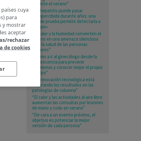
durante el verano”
n países cuya
«La hepatitis puede pasar
desapercibida durante años: una
os) para
simple prueba permite detectarla a
os y mostrar
tiempo»
des aceptar
“El calor y la humedad convierten el
verano en una amenaza silenciosa
las/rechazar
para la salud de las personas
ca de cookies
mayores”
«Animo a ir al ginecólogo desde la
adolescencia para prevenir
problemas y conocer mejor el propio
ar
cuerpo”
“La innovación tecnológica está
mejorando los resultados en las
patologías de columna”
“El calor y las actividades al aire libre
aumentan las consultas por lesiones
de mano y codo en verano”
“De cara a un evento próximo, el
objetivo es potenciar la mejor
versión de cada persona”