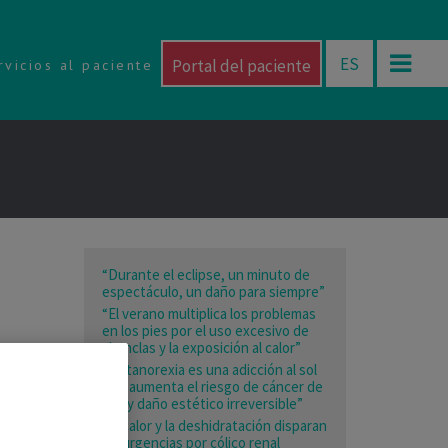
ES
Portal del paciente
rvicios al paciente
“Durante el eclipse, un minuto de
espectáculo, un daño para siempre”
“El verano multiplica los problemas
en los pies por el uso excesivo de
chanclas y la exposición al calor”
“La tanorexia es una adicción al sol
que aumenta el riesgo de cáncer de
piel y daño estético irreversible”
“El calor y la deshidratación disparan
las urgencias por cólico renal