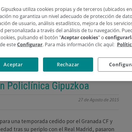
a Gipuzkoa utiliza cookies propias y de terceros (ubicados e
lación no garantiza un nivel adecuado de protección de dat
ción de usuario, análisis estadístico, mejora de los servici
d personalizada a través del análisis de tu navegación. Pue
cookies, pulsando el botón "
Aceptar cookies
" o
configurar
sde este
Configurar
. Para más información clic aquí:
Políti
Aceptar
Rechazar
Configur
 Olazabal pasan
 Policlínica Gipuzkoa
27 de Agosto de 2015
d para una temporada cedido por el Granada CF y
ciedad tras su periplo con el Real Madrid, pasaron