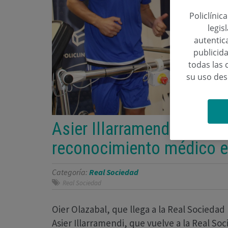
Policlínic
legis
autentica
publicida
todas las 
su uso de
Asier Illarramendi y Oier
reconocimiento médico en
Categoría:
Real Sociedad
Real Sociedad
Oier Olazabal, que llega a la Real Socieda
Asier Illarramendi, que vuelve a la Real So