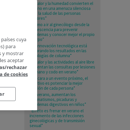
“El calor y la humedad convierten el
verano en una amenaza silenciosa
para la salud de las personas
mayores”
«Animo a ir al ginecólogo desde la
adolescencia para prevenir
problemas y conocer mejor el propio
n países cuya
cuerpo”
“La innovación tecnológica está
os) para
mejorando los resultados en las
os y mostrar
patologías de columna”
des aceptar
“El calor y las actividades al aire libre
las/rechazar
aumentan las consultas por lesiones
de mano y codo en verano”
ca de cookies
“De cara a un evento próximo, el
objetivo es potenciar la mejor
versión de cada persona”
ar
“En verano, aumentan los
traumatismos, picaduras y
problemas digestivos en niños”
“El reto es frenar en verano el
incremento de las infecciones
ginecológicas y de transmisión
sexual”