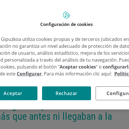
Configuración de cookies
a Gipuzkoa utiliza cookies propias y de terceros (ubicados e
lación no garantiza un nivel adecuado de protección de dat
ción de usuario, análisis estadístico, mejora de los servici
d personalizada a través del análisis de tu navegación. Pue
cookies, pulsando el botón "
Aceptar cookies
" o
configurar
sde este
Configurar
. Para más información clic aquí:
Políti
Aceptar
Rechazar
Configur
Alegría: «Operamos a
ás que antes ni llegaban a la