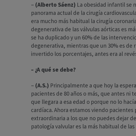
–
(Alberto Sáenz)
La obesidad infantil se 
panorama actual de la cirugía cardiovascu
era mucho más habitual la cirugía coronaria
degenerativa de las válvulas aórticas es m
se ha duplicado y un 60% de las intervenci
degenerativa, mientras que un 30% es de re
invertido los porcentajes, antes era al revé
– ¿A qué se debe?
–
(A.S.)
Principalmente a que hoy la esper
pacientes de 80 años o más, que antes ni t
que llegara a esa edad o porque no lo hacía
cardíaca. Ahora estamos viendo pacientes 
extraordinaria a los que no puedes dejar d
patología valvular es la más habitual de la