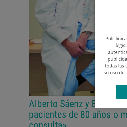
Policlínic
legis
autentica
publicida
todas las 
su uso de
Alberto Sáenz y Eduardo 
pacientes de 80 años o m
consulta»