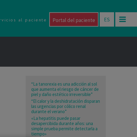
ES
Portal del paciente
rvicios al paciente
“La tanorexia es una adicción al sol
que aumenta el riesgo de cáncer de
piel y daño estético irreversible”
“El calor y la deshidratación disparan
las urgencias por cólico renal
durante el verano”
«La hepatitis puede pasar
desapercibida durante años: una
simple prueba permite detectarla a
tiempo»