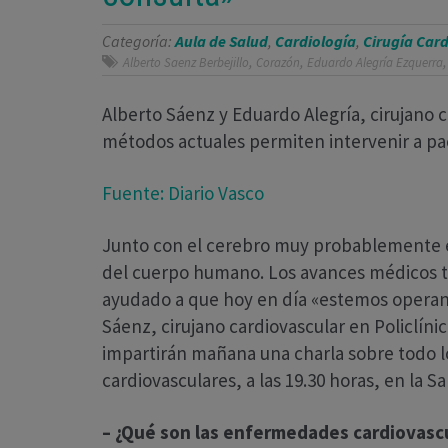
Categoría:
Aula de Salud
,
Cardiología
,
Cirugía Car
,
,
Alberto Saenz Berbejillo
Corazón
Eduardo Alegría Ezquerra
Alberto Sáenz y Eduardo Alegría, cirujano 
métodos actuales permiten intervenir a pac
Fuente: Diario Vasco
Junto con el cerebro muy probablemente e
del cuerpo humano. Los avances médicos t
ayudado a que hoy en día «estemos operan
Sáenz, cirujano cardiovascular en Policlíni
impartirán mañana una charla sobre todo 
cardiovasculares, a las 19.30 horas, en la Sa
– ¿Qué son las enfermedades cardiovasc