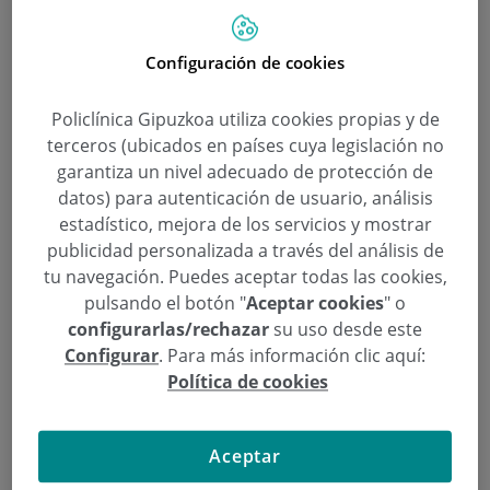
¿Dormir poco es un factor de riesgo
Configuración de cookies
cardiovascular?
Policlínica Gipuzkoa utiliza cookies propias y de
¿Es normal sentir un pinchazo en la zona del
terceros (ubicados en países cuya legislación no
corazón?
garantiza un nivel adecuado de protección de
datos) para autenticación de usuario, análisis
estadístico, mejora de los servicios y mostrar
Categorías
publicidad personalizada a través del análisis de
tu navegación. Puedes aceptar todas las cookies,
Preguntas médicas sobre Alergología
pulsando el botón "
Aceptar cookies
" o
Preguntas médicas sobre Angio. Cia. Vascular
configurarlas/rechazar
su uso desde este
Configurar
. Para más información clic aquí:
Preguntas médicas sobre Aparato Digestivo
Política de cookies
Preguntas médicas sobre Cirugía Cardiovascular
Preguntas médicas sobre Cirugía Plástica, Estética y
Reparadora
Aceptar
Preguntas médicas sobre Ginecología y Obstetricia