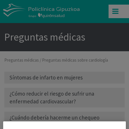
Preguntas médicas
Preguntas médicas
/
Preguntas médicas sobre cardiología
Síntomas de infarto en mujeres
¿Cómo reducir el riesgo de sufrir una
enfermedad cardiovascular?
¿Cuándo debería hacerme un chequeo
cardiovascular?