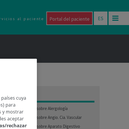
ES
Portal del paciente
rvicios al paciente
Categorías
n países cuya
os) para
Preguntas médicas sobre Alergología
os y mostrar
Preguntas médicas sobre Angio. Cia. Vascular
des aceptar
las/rechazar
Preguntas médicas sobre Aparato Digestivo