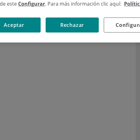
sde este
Configurar
. Para más información clic aquí:
Políti
Aceptar
Rechazar
Configur