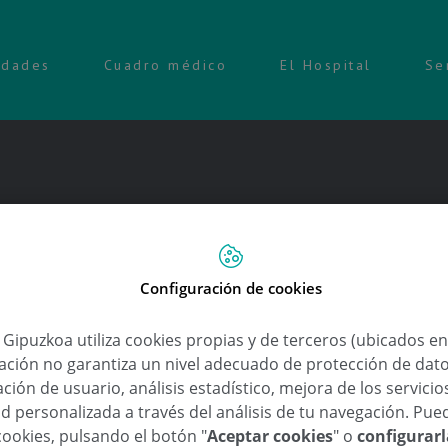
idades
Cuadro médico
El Hospital
Se
e Trasplante Capilar
Configuración de cookies
a Gipuzkoa utiliza cookies propias y de terceros (ubicados e
lación no garantiza un nivel adecuado de protección de dat
ción de usuario, análisis estadístico, mejora de los servici
d personalizada a través del análisis de tu navegación. Pue
cookies, pulsando el botón "
Aceptar cookies
" o
configurar