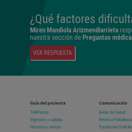
¿Qué factores dificul
Miren Mandiola Arizmendiarrieta
resp
nuestra sección de
Preguntas médica
VER RESPUESTA
Guía del paciente
Comunicación
Teléfonos
Aulas de Salud
Ingresos y salidas
Revista Policlínica
Horarios y visitas
Fundación Policlín