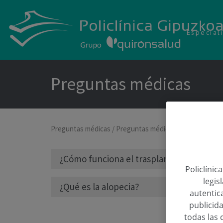
Especial
Preguntas médicas
Preguntas médicas
/
Preguntas médicas sobre Unidad d
¿Cómo funciona el trasplante capilar?
Policlínic
legis
¿Qué es la alopecia?
autentica
publicida
todas las 