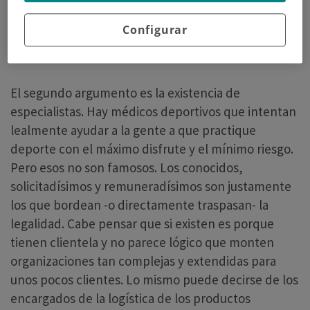
deporte”, “sana competitividad” o “la salud del
deportista es lo primero”; lo que se ve
Configurar
cotidianamente es individualismo, marrullería y
mercantilismo.
El segundo argumento es la existencia de
especialistas. Hay médicos deportivos que intentan
lealmente ayudar a la gente a que practique
deporte con el máximo disfrute y el mínimo riesgo.
Pero esos no son famosos. Los conocidos,
solicitadísimos y remuneradísimos son justamente
los que bordean -o directamente traspasan- la
legalidad. Cabe pensar que si existen es porque
tienen clientela y no parece lógico que monten
organizaciones tan complejas y extendidas para
unos pocos clientes. Lo mismo puede decirse de los
encargados de la logística de los productos