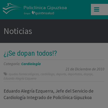
Noticias
¿¡Se dopan todos!?
Categoría:
Cardiología
21 de Diciembre de 2010
,
,
,
,
,
ayudas farmacológicas
cardiólogo
deporte
deportistas
dopaje
Eduardo Alegría Ezquerra
Eduardo Alegría Ezquerra, Jefe del Servicio de
Cardiología Integrado de Policlínica Gipuzkoa