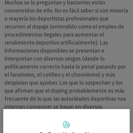
Muchos se lo preguntan y bastantes están
convencidos de ello. No es fácil saber si son minoría
o mayoría los deportistas profesionales que
recurren al dopaje (entendido como el empleo de
procedimientos ilegales para aumentar el
rendimiento deportivo artificialmente). Las
informaciones disponibles se presentan e
interpretan con diversos sesgos (desde lo
políticamente correcto hasta lo penal pasando por
el fanatismo, el cotilleo y el chovinismo) y más
despistan que ayudan. Los que lo sospechan y los
que afirman que el doping probablemente es más
frecuente de lo que las autoridades deportivas nos
intentan convencer se basan en diversos
argumentos.
El primero es la propia índole del “deporte”