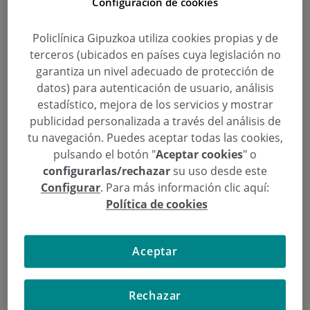
Configuración de cookies
profesional. En el deporte por afición el aspecto
mercantil se limita al equipamiento; el resto es
Policlínica Gipuzkoa utiliza cookies propias y de
disfrute, superación de retos o empleo sano del
terceros (ubicados en países cuya legislación no
tiempo libre. En los deportistas profesionales todo
garantiza un nivel adecuado de protección de
es negocio: su único objetivo es ganar. Cuanto más
datos) para autenticación de usuario, análisis
destacan (ganando carreras, partidos o torneos)
estadístico, mejora de los servicios y mostrar
publicidad personalizada a través del análisis de
mejores sueldos, incentivos, primas y contratos
tu navegación. Puedes aceptar todas las cookies,
profesionales o publicitarios obtienen. Es lógico,
pulsando el botón "
Aceptar cookies
" o
pues, sospechar que bastantes puedan caer en la
configurarlas/rechazar
su uso desde este
tentación de “ayudarse” (por iniciativa propia u
Configurar
. Para más información clic aquí:
obedeciendo dócil o interesadamente a
Política de cookies
entrenadores y médicos, también partícipes de las
ganancias) de cualquier método que les ayude a
Aceptar
ganar. Máxime si saben que alguno de sus rivales los
usa y se creen en desventaja. A muchos les suenan
cínicas declaraciones como “por la pureza del
Rechazar