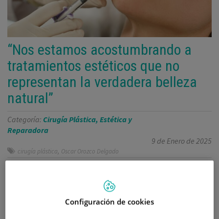
“Nos estamos acostumbrando a
tratamientos estéticos que no
representan la verdadera belleza
natural”
Categoría:
Cirugía Plástica, Estética y
Reparadora
9 de Enero de 2025
,
cirugía plástica
Oscar Orozco Delgado
Se estima que hasta el 35% de los tratamientos
médico-estéticos en Euskadi podrían estar
Configuración de cookies
siendo realizados por personas no cualificadas o
sin la titulación específica requerida.