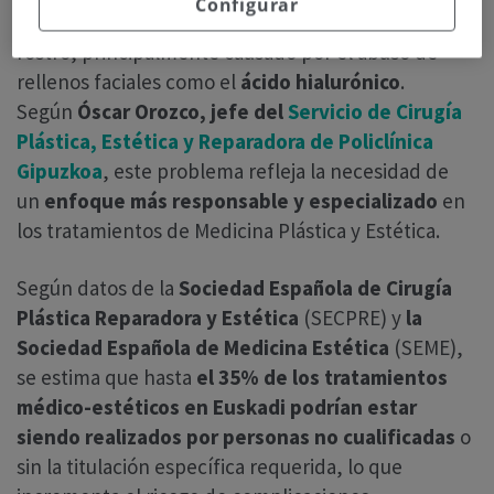
Configurar
sobrecargado y excesivamente voluminoso del
rostro, principalmente causado por el abuso de
rellenos faciales como el
ácido hialurónico
.
Según
Óscar Orozco, jefe del
Servicio de Cirugía
Plástica, Estética y Reparadora de Policlínica
Gipuzkoa
, este problema refleja la necesidad de
un
enfoque más responsable y especializado
en
los tratamientos de Medicina Plástica y Estética.
Según datos de la
Sociedad Española de Cirugía
Plástica Reparadora y Estética
(SECPRE) y
la
Sociedad Española de Medicina Estética
(SEME),
se estima que hasta
el 35% de los tratamientos
médico-estéticos en Euskadi podrían estar
siendo realizados por personas no cualificadas
o
sin la titulación específica requerida, lo que