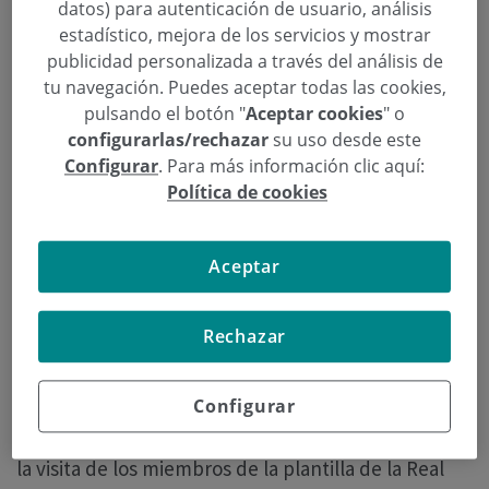
datos) para autenticación de usuario, análisis
estadístico, mejora de los servicios y mostrar
publicidad personalizada a través del análisis de
tu navegación. Puedes aceptar todas las cookies,
pulsando el botón "
Aceptar cookies
" o
configurarlas/rechazar
su uso desde este
Configurar
. Para más información clic aquí:
Política de cookies
Aceptar
Rechazar
Donostia-San Sebastián, 16 de diciembre de
Configurar
2016.
Los pacientes de Policlínica Gipuzkoa vivieron
una tarde de lo más divertida y diferente, gracias a
la visita de los miembros de la plantilla de la Real