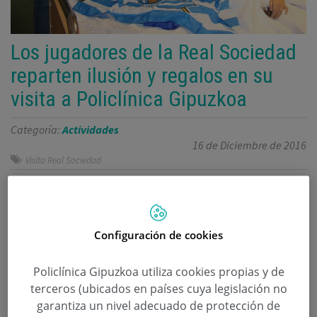
Los jugadores de la Real Sociedad
reparten ilusión y regalos en su
visita a Policlínica Gipuzkoa
Categoría:
Actividades
16 de Diciembre de 2016
Visita Real Sociedad
Markel Bergara y David Concha, del equipo
masculino, y Cristina Cornejo, del equipo
femenino, fueron los encargados de visitar a los
Configuración de cookies
pacientes de Policlínica Gipuzkoa, quienes
Policlínica Gipuzkoa utiliza cookies propias y de
recibieron con muchas ganas y felicidad la
terceros (ubicados en países cuya legislación no
presencia de los jugadores y les dieron una
garantiza un nivel adecuado de protección de
energía extra a su recuperación.