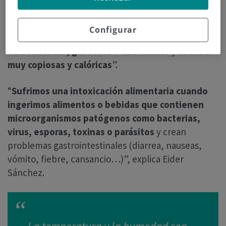
garantizar un buen aporte hídrico
(nos podemos
valer de aguas, aguas infusionadas, sopas frías,
Configurar
fruta y verdura de temporada),
evitar bebidas
carbonatadas, gaseosas o azucaradas
y
comidas
muy copiosas y calóricas
”.
“
Sufrimos una intoxicación alimentaria cuando
ingerimos alimentos o bebidas que contienen
microorganismos patógenos como bacterias,
virus, esporas, toxinas o parásitos
y crean
problemas gastrointestinales (diarrea, nauseas,
vómito, fiebre, cansancio…)”, explica Eider
Sánchez.