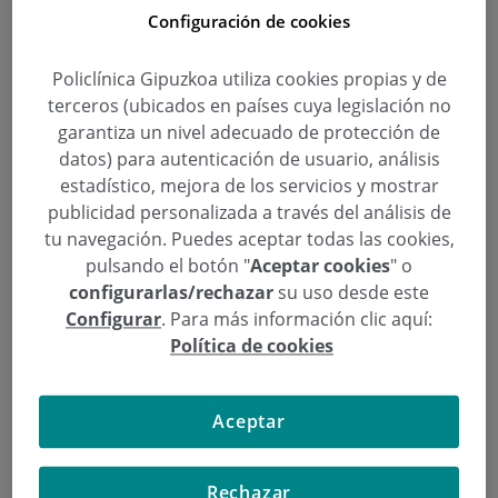
intolerancias alimentarias. Además, da algunas
Configuración de cookies
pautas para evitar la intoxicación alimentaria.
Policlínica Gipuzkoa utiliza cookies propias y de
“Los problemas digestivos más habituales de
terceros (ubicados en países cuya legislación no
verano suelen estar relacionados con hábitos
garantiza un nivel adecuado de protección de
datos) para autenticación de usuario, análisis
alimenticios e higiene alimentaria.
En verano
estadístico, mejora de los servicios y mostrar
aumentan los problemas gastrointestinales
publicidad personalizada a través del análisis de
como el estreñimiento, pesadez, acidez,
tu navegación. Puedes aceptar todas las cookies,
digestiones lentas o malas digestiones e
pulsando el botón "
Aceptar cookies
" o
intoxicaciones alimentarias
”, asegura Eider
configurarlas/rechazar
su uso desde este
Sánchez,
nutricionista de Policlínica Gipuzkoa
,
Configurar
. Para más información clic aquí:
quien nos da unas pautas para prevenirlos, “
lo
Política de cookies
mejor para evitar los problemas
gastrointestinales
es seguir unos hábitos
Aceptar
saludables respecto a la alimentación, una
dieta
equilibrada y variada, mantener un orden en los
horarios de comidas
, realizar cinco comidas al día,
Rechazar