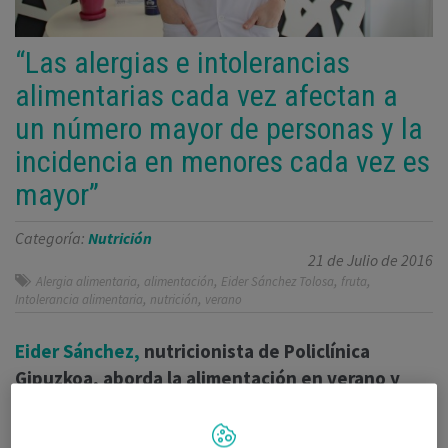
“Las alergias e intolerancias
alimentarias cada vez afectan a
un número mayor de personas y la
incidencia en menores cada vez es
mayor”
Categoría:
Nutrición
21 de Julio de 2016
,
,
,
,
Alergia alimentaria
alimentación
Eider Sánchez Tolosa
fruta
,
,
Intolerancia alimentaria
nutrición
verano
Eider Sánchez,
nutricionista de Policlínica
Gipuzkoa, aborda la alimentación en verano y
explica los problemas digestivos más habituales
en esta época como pueden ser las alergias e