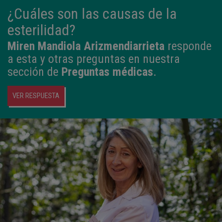
¿Cuáles son las causas de la
esterilidad?
Miren Mandiola Arizmendiarrieta
responde
a esta y otras preguntas en nuestra
sección de
Preguntas médicas
.
VER RESPUESTA