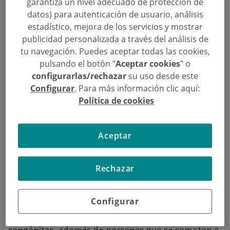
garantiza un nivel adecuado de protección de
España, y la anticoagulación se consolida como una
datos) para autenticación de usuario, análisis
herramienta esencial para prevenir complicaciones
estadístico, mejora de los servicios y mostrar
graves como ictus, embolias pulmonares o
publicidad personalizada a través del análisis de
trombosis venosa profunda. En este contexto,
tu navegación. Puedes aceptar todas las cookies,
pulsando el botón "
Aceptar cookies
" o
la
Dra. Lucía Pañeda, cirujana cardiovascular de
configurarlas/rechazar
su uso desde este
Policlínica Gipuzkoa
, afirma que “el tratamiento
Configurar
. Para más información clic aquí:
anticoagulante es esencial porque previene la
Política de cookies
formación de coágulos en el sistema circulatorio,
algo especialmente importante en pacientes cuyo
riesgo trombótico está aumentado”.
Aceptar
La especialista explica que los pacientes que con
Rechazar
mayor frecuencia requieren este tratamiento son
aquellos con fibrilación auricular, prótesis
Configurar
valvulares cardíacas mecánicas, trombosis venosa
profunda, embolias pulmonares o cardiopatías
congénitas, además de personas que se someten a