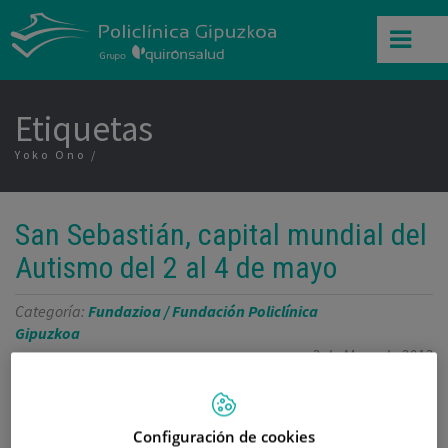
Etiquetas
Yoko Ono
San Sebastián, capital mundial del
Autismo del 2 al 4 de mayo
Categoría:
Fundazioa / Fundación Policlínica
Gipuzkoa
2 de Mayo de 2013
,
,
,
,
,
,
autismo
causas
diagnóstico
IMFAR
James Hobley
Kursaal
,
,
,
neurobiológico
Orquesta Sinfónica de Euskadi
reunión científica
,
tratamientos
Yoko Ono
Configuración de cookies