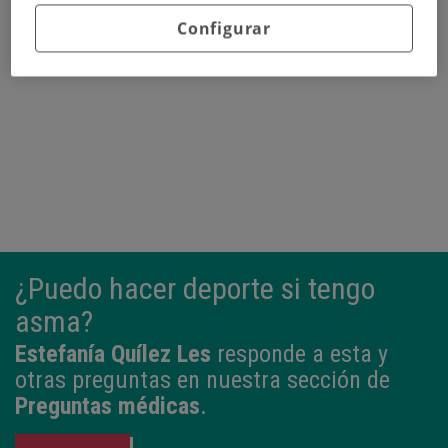
Configurar
Continuar leyendo
¿Puedo hacer deporte si tengo
asma?
Estefanía Quílez Les
responde a esta y
otras preguntas en nuestra sección de
Preguntas médicas
.