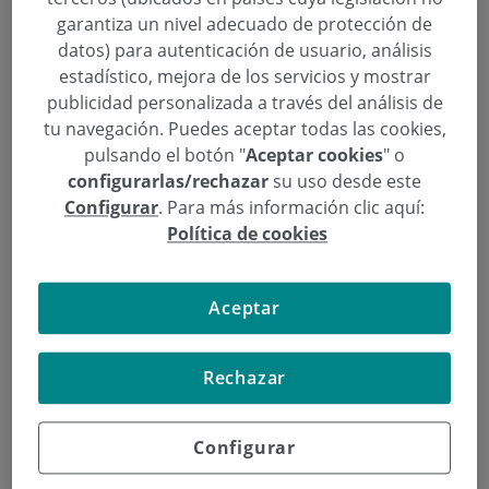
Bravo, nos recibe en la habitación de Policlínica
garantiza un nivel adecuado de protección de
Gipuzkoa donde permanece hospitalizado. Ha
datos) para autenticación de usuario, análisis
querido mostrar su agradecimiento al equipo del Dr.
estadístico, mejora de los servicios y mostrar
Ignacio Gallo y, en especial, al Dr. Ingacio Pérez-
publicidad personalizada a través del análisis de
Morerias, por haberle intervenido del corazón tras
tu navegación. Puedes aceptar todas las cookies,
la negativa de tres reconocidos hospitales de
pulsando el botón "
Aceptar cookies
" o
España debido a su crítica situación y el alto riesgo
configurarlas/rechazar
su uso desde este
Configurar
. Para más información clic aquí:
que corría en la cirugía. Él mismo nos cuenta cómo
Política de cookies
lo ha vivido.
Diego González Bravo. Paciente operado de corazón
Aceptar
por el equipo del Dr. Gallo
Rechazar
Continuar leyendo
Configurar