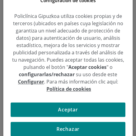
Configuración de cookies
Policlínica Gipuzkoa utiliza cookies propias y de
terceros (ubicados en países cuya legislación no
Dr. Elías del Río: «Sentirse bien
garantiza un nivel adecuado de protección de
datos) para autenticación de usuario, análisis
empieza por gustarse a uno
estadístico, mejora de los servicios y mostrar
mismo»
publicidad personalizada a través del análisis de
tu navegación. Puedes aceptar todas las cookies,
Categoría:
Cirugía Plástica, Estética y
pulsando el botón "
Aceptar cookies
" o
Reparadora
,
Sin categoría
configurarlas/rechazar
su uso desde este
13 de Marzo de 2021
Configurar
. Para más información clic aquí:
,
,
,
Ainhoa Rojo
Dr. Elías del Río
Hospital de Día Quirónsalud Donostia
Política de cookies
,
Medicina Estética
Unidad de Láser
A pesar de la mascarilla, el rostro sigue siendo uno
Aceptar
de los motivos de consulta principales en la Unidad
de Láser y Medicina Estética del Hospital de Día
Rechazar
Quirónsalud Donostia, junto con la flacidez y la