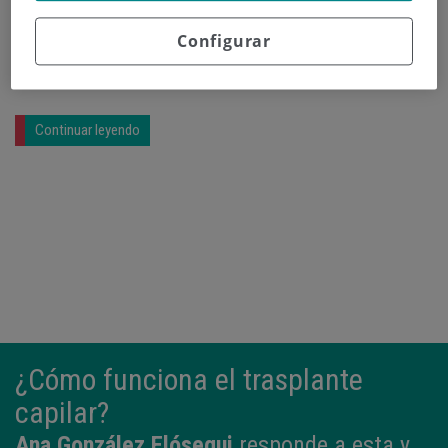
celulitis. La última tecnología láser es otra de las
aportaciones de esta Unidad para la depilación
Configurar
corporal o el tratamiento de manchas.
Continuar leyendo
¿Cómo funciona el trasplante
capilar?
Ana González Elósegui
responde a esta y