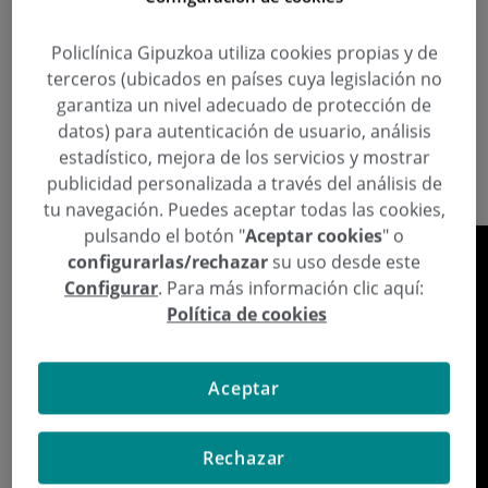
,
,
,
pequeña incisión
San Sebastián
tratamiento de espuma
varices
Policlínica Gipuzkoa utiliza cookies propias y de
El doctor
José María Egaña
, del
Servicio de Cirugía
terceros (ubicados en países cuya legislación no
Vascular
de Policlínica, explica los últimos avances
garantiza un nivel adecuado de protección de
en el tratamientos de las varices, menos agresivos,
datos) para autenticación de usuario, análisis
sin dolor y con una recuperación inmediata para el
estadístico, mejora de los servicios y mostrar
paciente.
publicidad personalizada a través del análisis de
tu navegación. Puedes aceptar todas las cookies,
pulsando el botón "
Aceptar cookies
" o
configurarlas/rechazar
su uso desde este
Configurar
. Para más información clic aquí:
Política de cookies
Aceptar
Rechazar