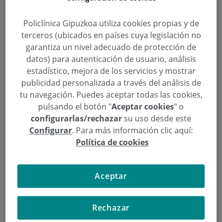
Investigación Parkinson de Policlínica Gipuzkoa,
recibió el premio Parkinson 2008 de la mano de la
Policlínica Gipuzkoa utiliza cookies propias y de
Sociedad Española de Neurología, en
terceros (ubicados en países cuya legislación no
reconocimiento a su significativo trabajo científico
garantiza un nivel adecuado de protección de
desarrollado durante el último año, con múltiples
datos) para autenticación de usuario, análisis
contribuciones científicas publicadas en revistas
estadístico, mejora de los servicios y mostrar
internacionales.
publicidad personalizada a través del análisis de
tu navegación. Puedes aceptar todas las cookies,
pulsando el botón "
Aceptar cookies
" o
configurarlas/rechazar
su uso desde este
Configurar
. Para más información clic aquí:
Política de cookies
Aceptar
Rechazar