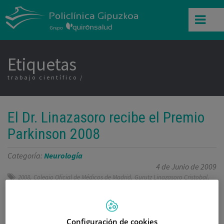
Etiquetas
trabajo científico
El Dr. Linazasoro recibe el Premio
Parkinson 2008
Categoría:
Neurología
4 de Junio de 2009
,
,
,
2008
Colegio Oficial de Médicos de Madrid
Gurutz Linazasoro Cristobal
,
Premio Parkinson
trabajo científico
El Dr. Gurutz Linazasoro, Director del Centro de
Configuración de cookies