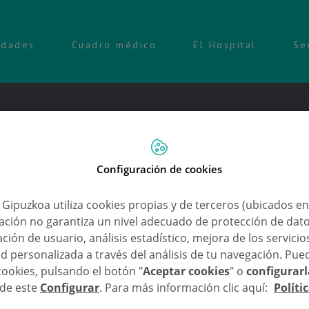
idades
Cuadro médico
El Hospital
Se
Configuración de cookies
 actualización en Cirugía Cardia
a Gipuzkoa utiliza cookies propias y de terceros (ubicados e
lación no garantiza un nivel adecuado de protección de dat
ción de usuario, análisis estadístico, mejora de los servici
,
,
lización en Cirugía Cardiaca y Cardiología
enfermedades cardiovasculares
Nuevas
d personalizada a través del análisis de tu navegación. Pue
cookies, pulsando el botón "
Aceptar cookies
" o
configurar
al e internacional se darán cita en el Congreso de Cirugí
sde este
Configurar
. Para más información clic aquí:
Políti
días 16 y 17 de noviembre en San Sebastián.