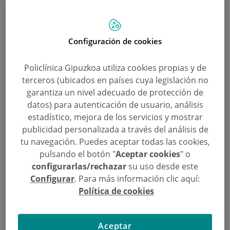
permite conocer el riesgo de
preeclampsia antes de que
aparezcan síntomas”
Configuración de cookies
Categoría:
Ginecología y Obstetricia
Policlínica Gipuzkoa utiliza cookies propias y de
26 de Diciembre de 2025
terceros (ubicados en países cuya legislación no
,
,
ginecología
Santiago Novoa
Servicio de Ginecología y Obstreticia
garantiza un nivel adecuado de protección de
datos) para autenticación de usuario, análisis
La preeclampsia es una de las principales
estadístico, mejora de los servicios y mostrar
complicaciones del embarazo y afecta a entre el
publicidad personalizada a través del análisis de
1 y el 5% de las gestaciones.
tu navegación. Puedes aceptar todas las cookies,
pulsando el botón "
Aceptar cookies
" o
configurarlas/rechazar
su uso desde este
Continuar leyendo
Configurar
. Para más información clic aquí:
Política de cookies
Aceptar