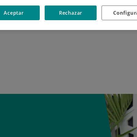
nta sobre el dopaje y el ciclismo, aunque no siempre con
s.
Aceptar
Rechazar
Configur