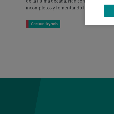
de la última década. Han corrido ríos de ti
incompletos y fomentando falsas creencia
Continuar leyendo