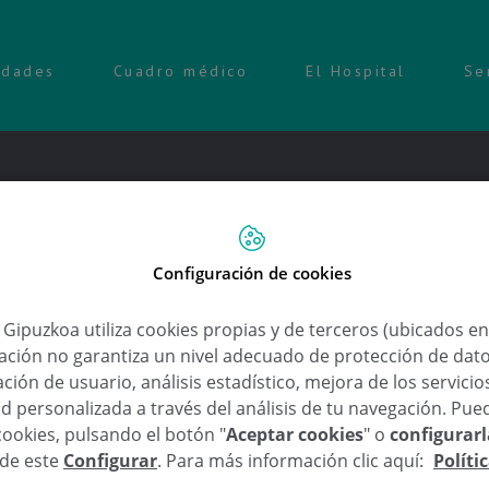
idades
Cuadro médico
El Hospital
Se
Configuración de cookies
a Gipuzkoa utiliza cookies propias y de terceros (ubicados e
lación no garantiza un nivel adecuado de protección de dat
ción de usuario, análisis estadístico, mejora de los servici
,
,
,
,
,
,
,
eos deportivos
ciclismo
corticoides
deporte
diuréticos
dopaje sanguíneo
EPO
e
,
d personalizada a través del análisis de tu navegación. Pue
te
sustancias dopantes
cookies, pulsando el botón "
Aceptar cookies
" o
configurar
sde este
Configurar
. Para más información clic aquí:
Políti
ente, dos conceptos estrechamente vinculados y una real