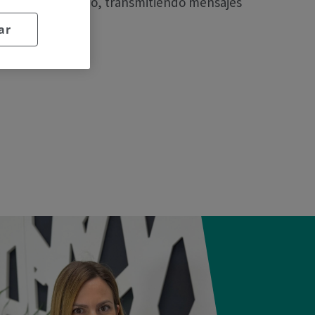
 el rigor necesario, transmitiendo mensajes
ar